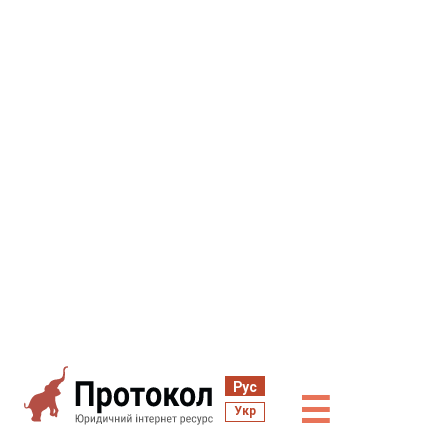
Рус
☰
Укр