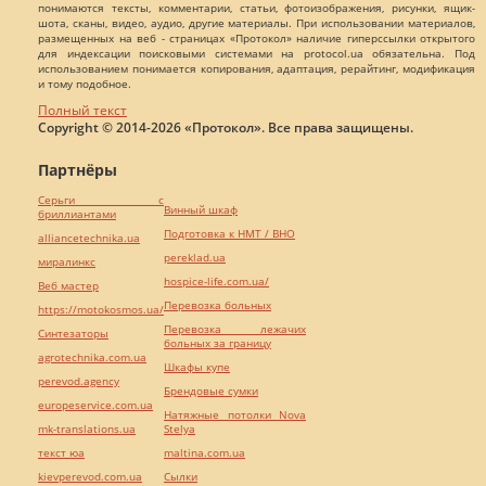
понимаются тексты, комментарии, статьи, фотоизображения, рисунки, ящик-
шота, сканы, видео, аудио, другие материалы. При использовании материалов,
размещенных на веб - страницах «Протокол» наличие гиперссылки открытого
для индексации поисковыми системами на protocol.ua обязательна. Под
использованием понимается копирования, адаптация, рерайтинг, модификация
и тому подобное.
Полный текст
Copyright © 2014-2026 «Протокол». Все права защищены.
Партнёры
Серьги с
Винный шкаф
бриллиантами
Подготовка к НМТ / ВНО
alliancetechnika.ua
pereklad.ua
миралинкс
hospice-life.com.ua/
Веб мастер
Перевозка больных
https://motokosmos.ua/
Перевозка лежачих
Синтезаторы
больных за границу
agrotechnika.com.ua
Шкафы купе
perevod.agency
Брендовые сумки
europeservice.com.ua
Натяжные потолки Nova
mk-translations.ua
Stelya
текст юа
maltina.com.ua
kievperevod.com.ua
Cылки