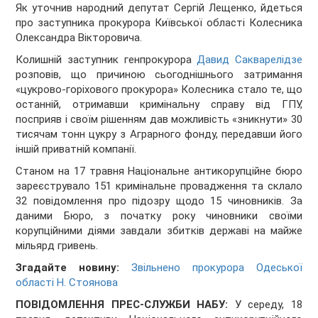
Як уточнив народний депутат Сергій Лещенко, йдеться
про заступника прокурора Київської області Колесника
Олександра Вікторовича.
Колишній заступник генпрокурора
Давид Сакварелідзе
розповів, що причиною сьогоднішнього затримання
«цукрово-горіхового прокурора» Колесника стало те, що
останній, отримавши кримінальну справу від ГПУ,
посприяв і своїм рішенням дав можливість «зникнути» 30
тисячам тонн цукру з Аграрного фонду, передавши його
іншій приватній компанії.
Станом на 17 травня Національне антикорупційне бюро
зареєструвало 151 кримінальне провадження та склало
32 повідомлення про підозру щодо 15 чиновників. За
даними Бюро, з початку року чиновники своїми
корупційними діями завдали збитків державі на майже
мільярд гривень.
Згадайте новину:
Звільнено прокурора Одеської
області Н. Стоянова
ПОВІДОМЛЕННЯ ПРЕС-СЛУЖБИ НАБУ:
У середу, 18