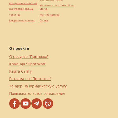
europeservice.com.ua
Натяжные потолки Nova
mk-translations.ua
Stelya
текст юа
maltina.com.ua
kievperevod.com.ua
Cылки
О проекте
О ресурсе “Протокол”
Команда "Протокол"
Карта Сайту
Реклама на "Протокол"
Тендер на юридическую услугу
Пользовательское соглашение