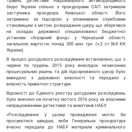
травня, детективи Національного антикорупційного
бюро України спільно з прокурорами САП затримали
заступника прокурора Київської області. Його
затримано за підозрою у зловживанні службовим
становищем з метою розкрадання цукру, що зберігався
на складах державної спеціалізованої бюджетної
установи «Аграрний фонд» у Черкаській області,
загальною вартістю понад 300 млн. грн. (ч.2 ст.364 КК
України).
В процесі досудового розслідування встановлено, що з
червня по грудень 2015 року внаслідок незаконних
процесуальних рішень та дій підозрюваного цукор було
виведено з державної власності та передано у
власність приватної структури.
Відомості до Єдиного реєстру досудових розслідувань
було внесено на початку лютого 2016 року за власними
напрацюваннями детективів та аналітиків НАБУ.
«Розслідування у цьому провадженні могло би
просуватися швидше, якби Генеральна прокуратура
вчасно передала до НАБУ матеріали кримінального