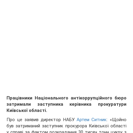
Працівники Національного антікоррупційного бюро
затримали заступника керівника прокуратури
Київської області.
Про це заявив директор НАБУ
Артем Ситник
: «Щойно
був затриманий заступник прокурора Київської області
у справі за фактом розкрадання 30 тисяч тонн цукру з