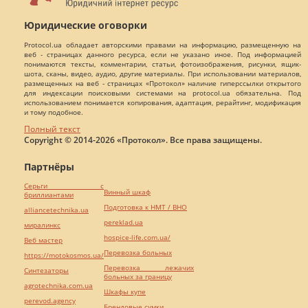
Юридические оговорки
Protocol.ua обладает авторскими правами на информацию, размещенную на
веб - страницах данного ресурса, если не указано иное. Под информацией
понимаются тексты, комментарии, статьи, фотоизображения, рисунки, ящик-
шота, сканы, видео, аудио, другие материалы. При использовании материалов,
размещенных на веб - страницах «Протокол» наличие гиперссылки открытого
для индексации поисковыми системами на protocol.ua обязательна. Под
использованием понимается копирования, адаптация, рерайтинг, модификация
и тому подобное.
Полный текст
Copyright © 2014-2026 «Протокол». Все права защищены.
Партнёры
Серьги с
Винный шкаф
бриллиантами
Подготовка к НМТ / ВНО
alliancetechnika.ua
pereklad.ua
миралинкс
hospice-life.com.ua/
Веб мастер
Перевозка больных
https://motokosmos.ua/
Перевозка лежачих
Синтезаторы
больных за границу
agrotechnika.com.ua
Шкафы купе
perevod.agency
Брендовые сумки