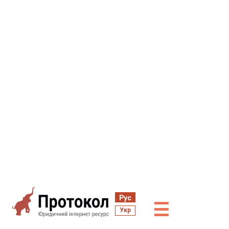
Рус
☰
Укр