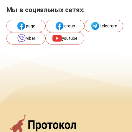
Мы в социальных сетях:
page
group
telegram
viber
youtube