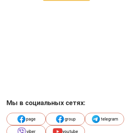
Мы в социальных сетях:
page
group
telegram
viber
youtube