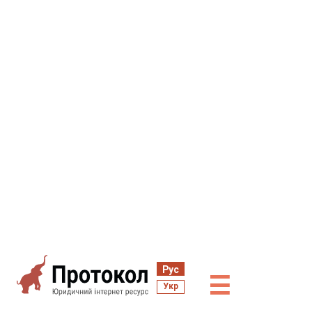
Рус
☰
Укр