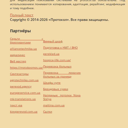
использованием понимается копирования, адаптация, рерайтинг, модификация
и тому подобное.
Полный текст
Copyright © 2014-2026 «Протокол». Все права защищены.
Партнёры
Серьги с
Винный шкаф
бриллиантами
Подготовка к НМТ / ВНО
alliancetechnika.ua
pereklad.ua
миралинкс
hospice-life.com.ua/
Веб мастер
Перевозка больных
https://motokosmos.ua/
Перевозка лежачих
Синтезаторы
больных за границу
agrotechnika.com.ua
Шкафы купе
perevod.agency
Брендовые сумки
europeservice.com.ua
Натяжные потолки Nova
mk-translations.ua
Stelya
текст юа
maltina.com.ua
kievperevod.com.ua
Cылки