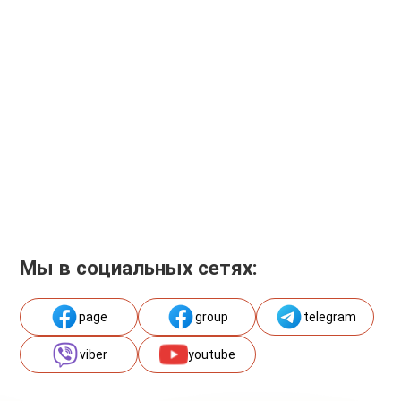
Мы в социальных сетях:
page
group
telegram
viber
youtube