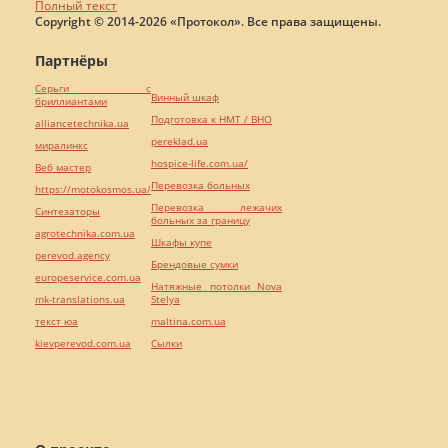
Полный текст
Copyright © 2014-2026 «Протокол». Все права защищены.
Партнёры
Серьги с
Винный шкаф
бриллиантами
Подготовка к НМТ / ВНО
alliancetechnika.ua
pereklad.ua
миралинкс
hospice-life.com.ua/
Веб мастер
Перевозка больных
https://motokosmos.ua/
Перевозка лежачих
Синтезаторы
больных за границу
agrotechnika.com.ua
Шкафы купе
perevod.agency
Брендовые сумки
europeservice.com.ua
Натяжные потолки Nova
mk-translations.ua
Stelya
текст юа
maltina.com.ua
kievperevod.com.ua
Cылки