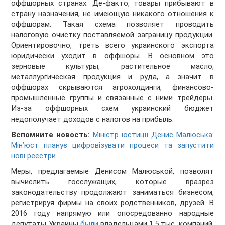
оффшорных странах. Де-факто, товары прибывают в
страну назначения, не имеющую никакого отношения к
оффшорам. Такая схема позволяет проводить
налоговую очистку поставляемой заграницу продукции.
Ориентировочно, треть всего украинского экспорта
юридически уходит в оффшоры. В основном это
зерновые культуры, растительное масло,
металлургическая продукция и руда, а значит в
оффшорах скрываются агрохолдинги, финансово-
промышленные группы и связанные с ними трейдеры.
Из-за оффшорных схем украинский бюджет
недополучает доходов с налогов на прибыль.
Вспомните новость:
Міністр юстиції Денис Малюська:
Мін’юст планує цифровізувати процеси та запустити
нові реєстри
Меры, предлагаемые Денисом Малюськой, позволят
вычислить госслужащих, которые вразрез
законодательству продолжают заниматься бизнесом,
регистрируя фирмы на своих родственников, друзей. В
2016 году напрямую или опосредованно народные
депутаты Украины
были
владельцами 1,5 тыс. компаний.