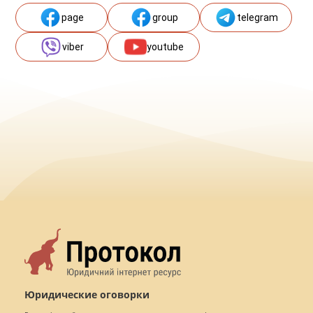
page
group
telegram
viber
youtube
Юридические оговорки