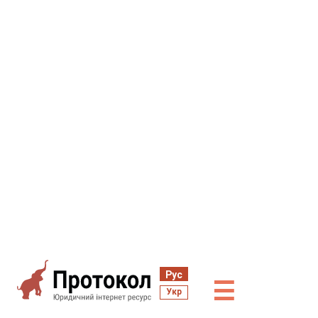
Рус
☰
Укр