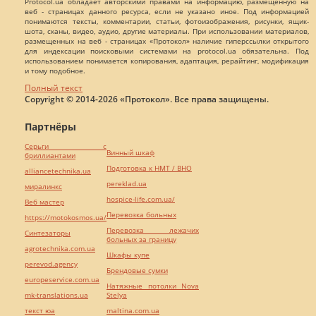
Protocol.ua обладает авторскими правами на информацию, размещенную на
веб - страницах данного ресурса, если не указано иное. Под информацией
понимаются тексты, комментарии, статьи, фотоизображения, рисунки, ящик-
шота, сканы, видео, аудио, другие материалы. При использовании материалов,
размещенных на веб - страницах «Протокол» наличие гиперссылки открытого
для индексации поисковыми системами на protocol.ua обязательна. Под
использованием понимается копирования, адаптация, рерайтинг, модификация
и тому подобное.
Полный текст
Copyright © 2014-2026 «Протокол». Все права защищены.
Партнёры
Серьги с
Винный шкаф
бриллиантами
Подготовка к НМТ / ВНО
alliancetechnika.ua
pereklad.ua
миралинкс
hospice-life.com.ua/
Веб мастер
Перевозка больных
https://motokosmos.ua/
Перевозка лежачих
Синтезаторы
больных за границу
agrotechnika.com.ua
Шкафы купе
perevod.agency
Брендовые сумки
europeservice.com.ua
Натяжные потолки Nova
mk-translations.ua
Stelya
текст юа
maltina.com.ua