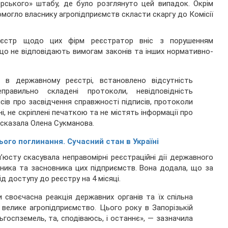
рського» штабу, де було розглянуто цей випадок. Окрім
помогло власнику агропідприємств скласти скаргу до Комісії
реєстр щодо цих фірм реєстратор вніс з порушенням
 що не відповідають вимогам законів та інших нормативно-
я в державному реєстрі, встановлено відсутність
правильно складені протоколи, невідповідність
ів про засвідчення справжності підписів, протоколи
, не скріплені печаткою та не містять інформації про
 сказала Олена Сукманова.
ого поглинання. Сучасний стан в Україні
’юсту скасувала неправомірні реєстраційні дії державного
вника та засновника цих підприємств. Вона додала, що за
д доступу до реєстру на 4 місяці.
 своєчасна реакція державних органів та їх спільна
велике агропідприємство. Цього року в Запорізькій
госпземель, та, сподіваюсь, і останнє», — зазначила