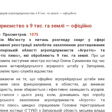
дерів агропідприємство з 9 тис. га землі — офіційно
риємство з 9 тис. га землі — офіційно
а
Просмотров :
1075
сія Мін’юсту з питань розгляду скарг у сфері
авної реєстрації запобігла захопленню розташованих
порізькій області агропідприємств «Агротіс» та
отіс плюс», які обробляють 9 тис. га землі.
Про це
омила заступник міністра юстиції Олена Сукманова під час
дання антирейдерського аграрного штабу у Запоріжжі,
омляє прес-служба відомства.
важаючи на те, що офіційно агрорейдерські штаби вже
инили своє функціонування, в областях, де виникає
ідність, вони збираються і ефективно захищають аграріїв.
сталося і цього разу, коли, дізнавшись про спробу
ерського захоплення агропідприємств «Агротіс» та
отіс плюс», швидко спрацювали Головне територіальне
ління юстиції (ГТУЮ) у Запорізькій області, місцева влада