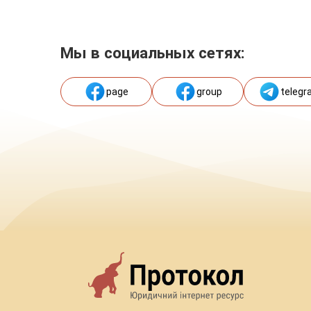
Мы в социальных сетях:
page
group
telegr