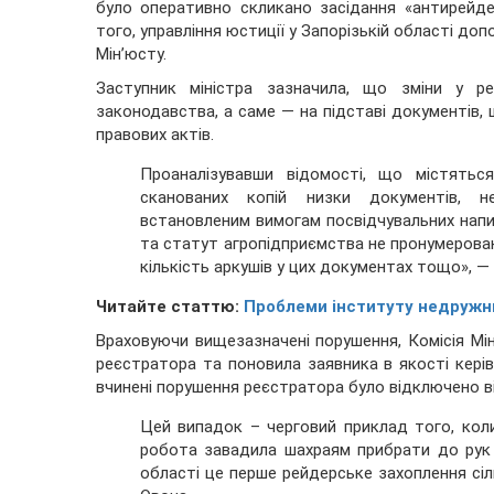
було оперативно скликано засідання «антирейде
того, управління юстиції у Запорізькій області до
Мін’юсту.
Заступник міністра зазначила, що зміни у 
законодавства, а саме — на підставі документів,
правових актів.
Проаналізувавши відомості, що містятьс
сканованих копій низки документів, не
встановленим вимогам посвідчувальних напис
та статут агропідприємства не пронумеровані
кількість аркушів у цих документах тощо», —
Читайте статтю:
Проблеми інституту недружнь
Враховуючи вищезазначені порушення, Комісія Мін
реєстратора та поновила заявника в якості кері
вчинені порушення реєстратора було відключено ві
Цей випадок – черговий приклад того, коли
робота завадила шахраям прибрати до рук 
області це перше рейдерське захоплення сіль