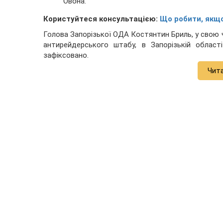
Овона.
Користуйтеся консультацією:
Що робити, якщ
Голова Запорізької ОДА Костянтин Бриль, у свою ч
антирейдерського штабу, в Запорізькій облас
зафіксовано.
Чит