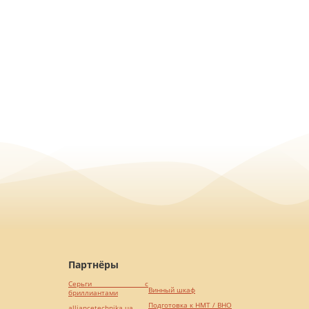
Партнёры
Серьги с
Винный шкаф
бриллиантами
Подготовка к НМТ / ВНО
alliancetechnika.ua