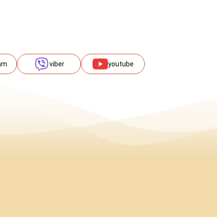
am
viber
youtube