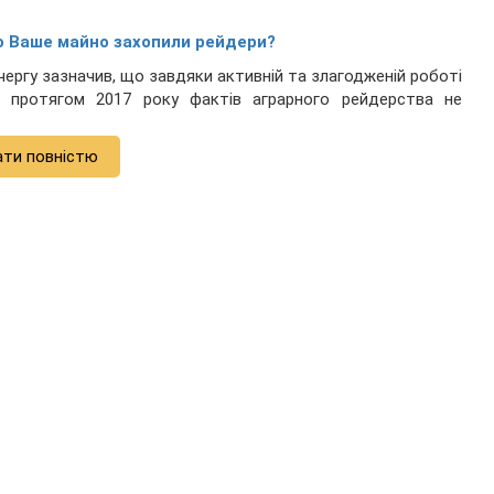
о Ваше майно захопили рейдери?
ергу зазначив, що завдяки активній та злагодженій роботі
ті протягом 2017 року фактів аграрного рейдерства не
ати повністю