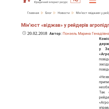
☰
Укр
Главная
Блог
Новости
Мін’юст «віджав» у рей
Мін’юст «віджав» у рейдерів агропідп
20.02.2018
Автор:
Понзель Марина Генадіївн
Комі
держ
у За
«Агр
повід
засі
повід
«Нез
прип
необх
Так 
рейд
«Агр
управ