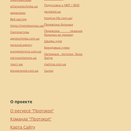
Подготовка к НМТ / ВНО
alliancetechnika.ua
pereklad.ua
миралинкс
hospice-life.com.ua/
Веб мастер
Перевозка больных
https://motokosmos.ua/
Перевозка лежачих
Синтезаторы
больных за границу
agrotechnika.com.ua
Шкафы купе
perevod.agency
Брендовые сумки
europeservice.com.ua
Натяжные потолки Nova
mk-translations.ua
Stelya
текст юа
maltina.com.ua
kievperevod.com.ua
Cылки
О проекте
О ресурсе “Протокол”
Команда "Протокол"
Карта Сайту