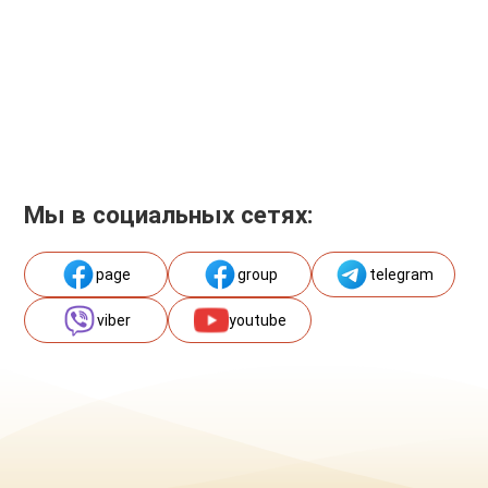
Мы в социальных сетях:
page
group
telegram
viber
youtube