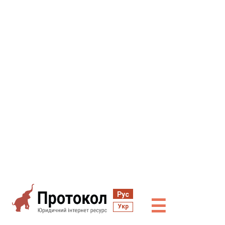
Рус
☰
Укр