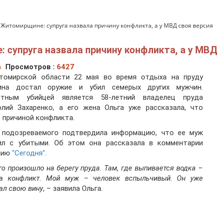
 Житомирщине: супруга назвала причину конфликта, а у МВД своя версия
супруга назвала причину конфликта, а у МВД
а
Просмотров :
6427
томирской области 22 мая во время отдыха на пруду
ина достал оружие и убил семерых других мужчин.
ятным убийцей является 58-летний владелец пруда
олий Захаренко, а его жена Ольга уже рассказала, что
 причиной конфликта.
 подозреваемого подтвердила информацию, что ее муж
ил с убитыми. Об этом она рассказала в комментарии
нию
"Сегодня"
.
то произошло на берегу пруда. Там, где выпивается водка –
да конфликт. Мой муж – человек вспыльчивый. Он уже
ал свою вину
, – заявила Ольга.