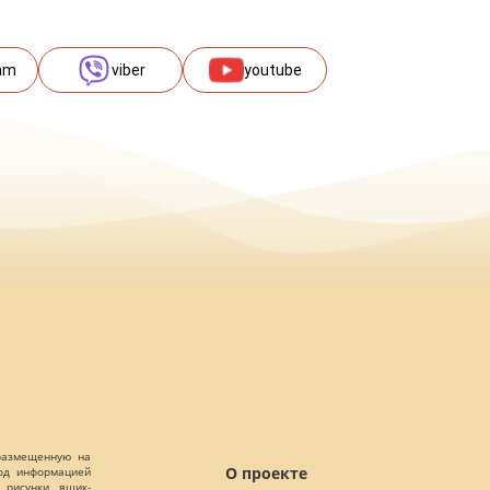
am
viber
youtube
 размещенную на
О проекте
Под информацией
 рисунки, ящик-