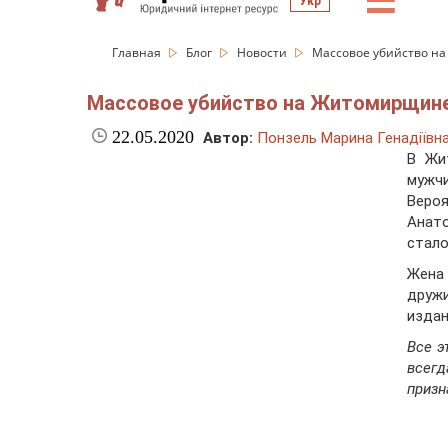
☰
Укр
Главная
Блог
Новости
Массовое убийство на
Массовое убийство на Житомирщине: 
22.05.2020
Автор:
Понзель Марина Генадіївн
В Жи
мужч
Веро
Анат
стало
Жена
друж
изда
Все э
всег
призн