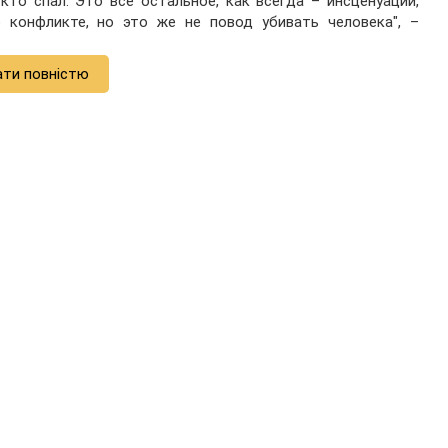
 кто спал. Это все остальное, как всегда – инсценуации,
 конфликте, но это же не повод убивать человека", –
ати повністю