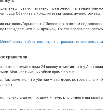
дохнуть.
иальных сетях активно разгоняют альтернативную
на пруду. Обвинить в конфликте пытались именно убитых.
ция пыталась "крышевать" Захаренко, а потом подослала к
подтверждает, что они дружили, то эта версия полностью
 Минобороны тайно награждать граждан огнестрельным
воохранители
ашенко в комментарии 24 каналу отметил, что у Анатолия
ми. Мол, часть из них убили прямо во сне.
л. Там заметно, что убитые – это люди, которые спали. О
е спят,
икт только с двумя людьми – теми, кто сидел и выпивал с