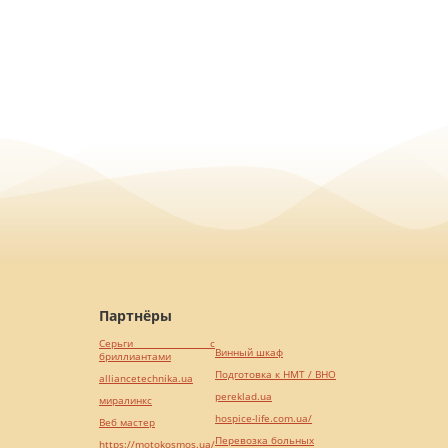
Партнёры
Серьги с
Винный шкаф
бриллиантами
Подготовка к НМТ / ВНО
alliancetechnika.ua
pereklad.ua
миралинкс
hospice-life.com.ua/
Веб мастер
Перевозка больных
https://motokosmos.ua/