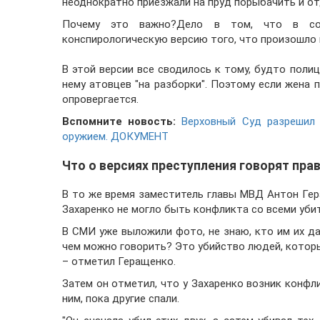
неоднократно приезжали на пруд порыбачить и от
Почему это важно?
Дело в том, что в соц
конспирологическую версию того, что произошло 
В этой версии все сводилось к тому, будто поли
нему атовцев "на разборки". Поэтому если жена 
опровергается.
Вспомните новость:
Верховный Суд разрешил
оружием. ДОКУМЕНТ
Что о версиях преступления говорят пра
В то же время заместитель главы МВД Антон Гер
Захаренко не могло быть конфликта со всеми убиты
В СМИ уже выложили фото, не знаю, кто им их да
чем можно говорить? Это убийство людей, которы
– отметил Геращенко.
Затем он отметил, что у Захаренко возник конфл
ним, пока другие спали.