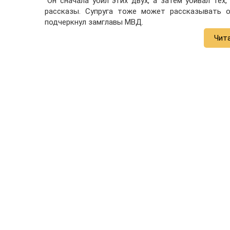
"Он сначала убил этих двух, а затем убивал тех,
рассказы. Супруга тоже может рассказывать о
подчеркнул замглавы МВД.
Чит