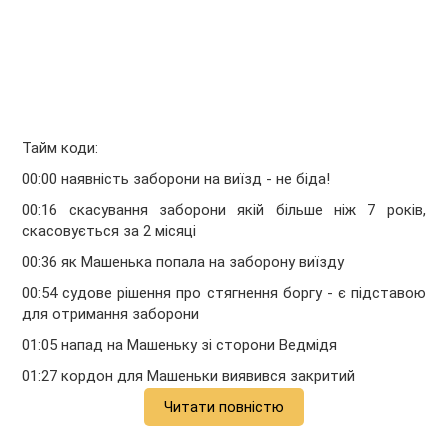
Тайм коди:
00:00 наявність заборони на виїзд - не біда!
00:16 скасування заборони якій більше ніж 7 років,
скасовується за 2 місяці
00:36 як Машенька попала на заборону виїзду
00:54 судове рішення про стягнення боргу - є підставою
для отримання заборони
01:05 напад на Машеньку зі сторони Ведмідя
01:27 кордон для Машеньки виявився закритий
Читати повністю