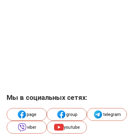
Мы в социальных сетях:
page
group
telegram
viber
youtube