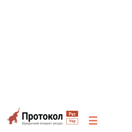
Рус
☰
Укр