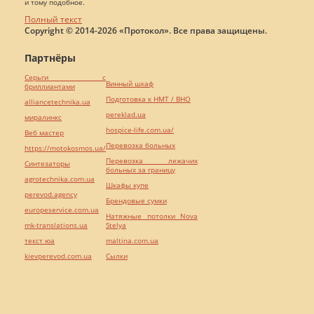
и тому подобное.
Полный текст
Copyright © 2014-2026 «Протокол». Все права защищены.
Партнёры
Серьги с
Винный шкаф
бриллиантами
Подготовка к НМТ / ВНО
alliancetechnika.ua
pereklad.ua
миралинкс
hospice-life.com.ua/
Веб мастер
Перевозка больных
https://motokosmos.ua/
Перевозка лежачих
Синтезаторы
больных за границу
agrotechnika.com.ua
Шкафы купе
perevod.agency
Брендовые сумки
europeservice.com.ua
Натяжные потолки Nova
mk-translations.ua
Stelya
текст юа
maltina.com.ua
kievperevod.com.ua
Cылки