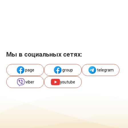
Мы в социальных сетях:
page
group
telegram
viber
youtube