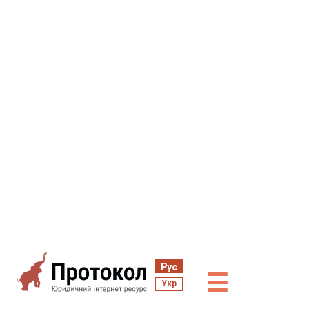
Рус
☰
Укр