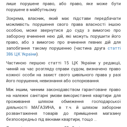
лише порушене право, або право, яке може бути
порушене в майбутньому.
Зокрема, власник, який має підстави передбачати
можливість порушення свого права власності іншою
особою, може звернутися до суду з вимогою про
заборону вчинення нею дій, які можуть порушити його
право, або з вимогою про вчинення певних дій для
запобігання такому порушенню (частина друга
статті
386 ЦК України
).
Частиною першою статті 15 ЦК України у редакції,
чинній на час розгляду справи судом, визначено право
кожної особи на захист свого цивільного права у разі
його порушення, невизнання або оспорювання.
Між іншим, чинним законодавством гарантоване право
на належні санітарні умови використання квартири для
проживання шляхом обмеження господарської
діяльності МАГАЗИНА, в т.ч. й шляхом заборони
розвантаження товарів до приміщення магазину
безпосередньо під вікнами квартири, тощо ...