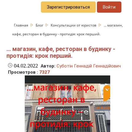
Зарегистрироваться
Войти
Главная
Блог
Консультации от юристов
… магазин,
кафе, ресторан в будинку - протидія: крок перший.
… магазин, кафе, ресторан в будинку -
протидія: крок перший.
04.02.2022
Автор:
Суботін Геннадій Геннадійович
Просмотров :
7327