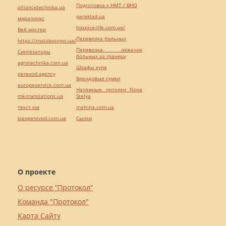
Подготовка к НМТ / ВНО
alliancetechnika.ua
pereklad.ua
миралинкс
hospice-life.com.ua/
Веб мастер
Перевозка больных
https://motokosmos.ua/
Перевозка лежачих
Синтезаторы
больных за границу
agrotechnika.com.ua
Шкафы купе
perevod.agency
Брендовые сумки
europeservice.com.ua
Натяжные потолки Nova
mk-translations.ua
Stelya
текст юа
maltina.com.ua
kievperevod.com.ua
Cылки
О проекте
О ресурсе “Протокол”
Команда "Протокол"
Карта Сайту