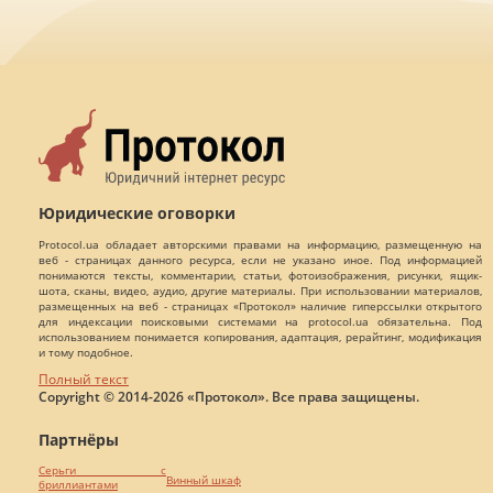
Юридические оговорки
Protocol.ua обладает авторскими правами на информацию, размещенную на
веб - страницах данного ресурса, если не указано иное. Под информацией
понимаются тексты, комментарии, статьи, фотоизображения, рисунки, ящик-
шота, сканы, видео, аудио, другие материалы. При использовании материалов,
размещенных на веб - страницах «Протокол» наличие гиперссылки открытого
для индексации поисковыми системами на protocol.ua обязательна. Под
использованием понимается копирования, адаптация, рерайтинг, модификация
и тому подобное.
Полный текст
Copyright © 2014-2026 «Протокол». Все права защищены.
Партнёры
Серьги с
Винный шкаф
бриллиантами