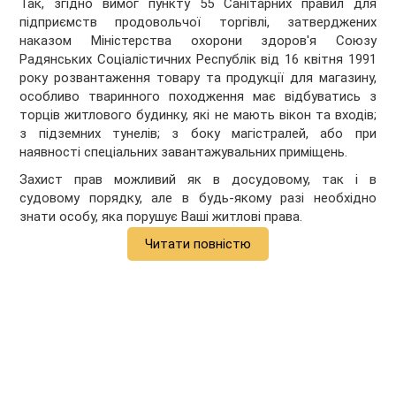
Так, згідно вимог пункту 55 Санітарних правил для
підприємств продовольчої торгівлі, затверджених
наказом Міністерства охорони здоров'я Союзу
Радянських Соціалістичних Республік від 16 квітня 1991
року розвантаження товару та продукції для магазину,
особливо тваринного походження має відбуватись з
торців житлового будинку, які не мають вікон та входів;
з підземних тунелів; з боку магістралей, або при
наявності спеціальних завантажувальних приміщень.
Захист прав можливий як в досудовому, так і в
судовому порядку, але в будь-якому разі необхідно
знати особу, яка порушує Ваші житлові права.
Читати повністю