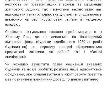
нехтують як правами інших власників та мешканців
житлового будинку, так і вимогами закону, яким має
відповідати така господарська діяльність, сподіваючись
виключно на свої корумповані зв’язки із місцевою
владою…
Особливо актуальною вказана проблематика є в
Кривому Розі, де, не дивлячись на багаторічний
житловий фонд (будинки здебільшого 1950-их років
будівництва) на першому поверсі відкриваються
продуктові магазини, як рибної, так і м’ясної
спеціалізації.
Чи можливо захистити права мешканців вказаних
будинків та як це зробити, розкаже наше адвокатське
об’єднання, яке спеціалізується у «житловому» праві та
має позитивний практичний досвід по даному питанню.