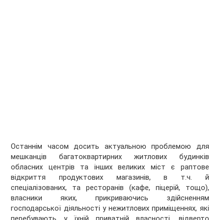
Останнім часом досить актуальною проблемою для
мешканців багатоквартирних житлових будинків
обласних центрів та інших великих міст є раптове
відкриття продуктових магазинів, в т.ч. й
спеціалізованих, та ресторанів (кафе, піцерій, тощо),
власники яких, прикриваючись здійсненням
господарської діяльності у нежитлових приміщеннях, які
перебувають у їхній приватній власності, відверто