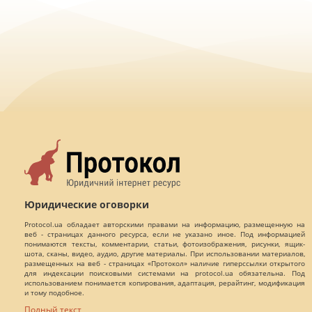
Юридические оговорки
Protocol.ua обладает авторскими правами на информацию, размещенную на
веб - страницах данного ресурса, если не указано иное. Под информацией
понимаются тексты, комментарии, статьи, фотоизображения, рисунки, ящик-
шота, сканы, видео, аудио, другие материалы. При использовании материалов,
размещенных на веб - страницах «Протокол» наличие гиперссылки открытого
для индексации поисковыми системами на protocol.ua обязательна. Под
использованием понимается копирования, адаптация, рерайтинг, модификация
и тому подобное.
Полный текст