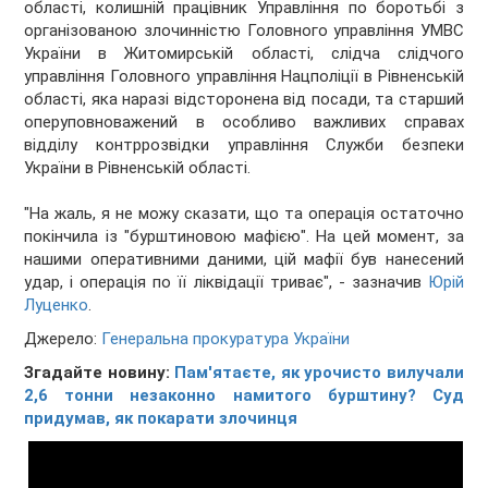
області, колишній працівник Управління по боротьбі з
організованою злочинністю Головного управління УМВС
України в Житомирській області, слідча слідчого
управління Головного управління Нацполіції в Рівненській
області, яка наразі відсторонена від посади, та старший
оперуповноважений в особливо важливих справах
відділу контррозвідки управління Служби безпеки
України в Рівненській області.
"На жаль, я не можу сказати, що та операція остаточно
покінчила із "бурштиновою мафією". На цей момент, за
нашими оперативними даними, цій мафії був нанесений
удар, і операція по її ліквідації триває", - зазначив
Юрій
Луценко
.
Джерело:
Генеральна прокуратура України
Згадайте новину:
Пам'ятаєте, як урочисто вилучали
2,6 тонни незаконно намитого бурштину? Суд
придумав, як покарати злочинця