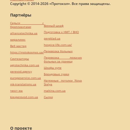
Copyright © 2014-2026 «Протокол». Все права защищены.
Партнёры
Серьги с
Винный шкаф
бриллиантами
Подготовка к НМТ / ВНО
alliancetechnika.ua
pereklad.ua
миралинкс
hospice-life.com.ua/
Веб мастер
Перевозка больных
https://motokosmos.ua/
Перевозка лежачих
Синтезаторы
больных за границу
agrotechnika.com.ua
Шкафы купе
perevod.agency
Брендовые сумки
europeservice.com.ua
Натяжные потолки Nova
mk-translations.ua
Stelya
текст юа
maltina.com.ua
kievperevod.com.ua
Cылки
О проекте