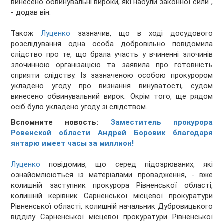
винесено обвинувальні вироки, які набули законної сили",
- додав він.
Також
Луценко
зазначив, що в ході досудового
розслідування одна особа добровільно повідомила
слідство про те, що брала участь у вчиненні злочинів
злочинною організацією та заявила про готовність
сприяти слідству. Із зазначеною особою прокурором
укладено угоду про визнання винуватості, судом
винесено обвинувальний вирок. Окрім того, ще рядом
осіб було укладено угоду зі слідством.
Вспомните новость:
Заместитель прокурора
Ровенской области Андрей Боровик благодаря
янтарю имеет часы за миллион!
Луценко
повідомив, що серед підозрюваних, які
ознайомлюються із матеріалами провадження, - вже
колишній заступник прокурора Рівненської області,
колишній керівник Сарненської місцевої прокуратури
Рівненської області, колишній начальник Дубровицького
відділу Сарненської місцевої прокуратури Рівненської