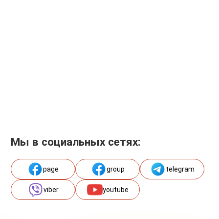
Мы в социальных сетях:
page
group
telegram
viber
youtube