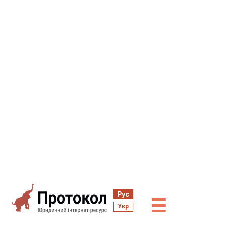
Рус
☰
Укр