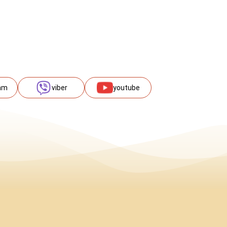
am
viber
youtube