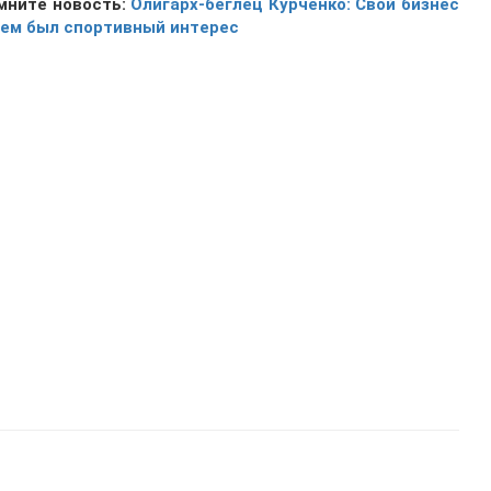
мните новость:
Олигарх-беглец Курченко: Свой бизнес
чем был спортивный интерес