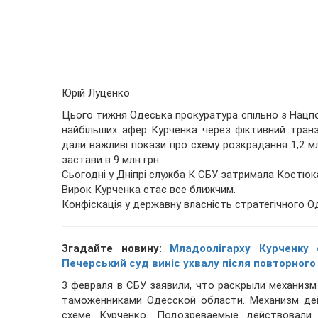
Юрій Луценко
Цього тижня Одеська прокуратура спільно з Нацпол
найбільших афер Курченка через фіктивний транз
дали важливі покази про схему розкрадання 1,2 м
застави в 9 млн грн.
Сьогодні у Дніпрі служба К СБУ затримала Костюка
Вирок Курченка стає все ближчим.
Конфіскація у державну власність стратегічного 
Згадайте новину:
Младоолігарху Курченку
Печерський суд виніс ухвалу після повторного
3 февраля в СБУ заявили, что раскрыли механиз
таможенниками Одесской области. Механизм де
схеме Курченко. Подозреваемые действовали