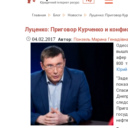
☰
Укр
Главная
Блог
Новости
Луценко: Приговор Ку
Луценко: Приговор Курченко и конф
04.02.2017
Автор:
Понзель Марина Генадіївн
Одес
вышла
афер
800 т
Юрий
"Зад
пока
Спаси
Днеп
след
Приг
госу
нефте