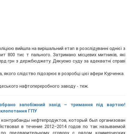
іцією вийшла на вирішальний етап в розслідуванні однієї з
ит 800 тис т пального. Затримано місцевих митників, які
лрд грн з держбюджету. Дякуємо суду за адекватні справі
, якого слідство підозрює в розробці цієї афери Курченка.
Одеського нафтопереробного заводу - теж.
 обрано запобіжний захід – тримання під вартою!
 клопотання ГПУ
м контрабанды нефтепродуктов, который был организован
йствовал в течение 2012–2014 годов по так называемой
 по предварительному сговору с рядом коммерческих