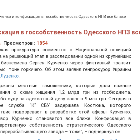
рченко и конфискация в госсобственность Одесского НПЗ все ближе
искация в госсобственность Одесского НПЗ вс
а
Просмотров :
1854
ская прокуратура совместно с Национальной полицией
 на решающий этап в расследовании одной из крупнейших
 бизнесмена Сергея Курченко через фиктивный транзит
ыс. тонн горючего. Об этом заявил генпрокурор Украины
 Луценко
.
ержаны местные таможенники, которые дали важные
зания о схеме хищения 1,2 млрд грн из госбюджета.
бо суду за адекватный делу залог в 9 млн грн. Сегодня в
ре служба "К" СБУ задержала Костюка, которого
ствие подозревает в разработке этой аферы Курченко.
овор Курченко становится все ближе. Конфискация в
дарственную собственность стратегического Одесского
перерабатывающего завода – тоже", – подчеркнул он.