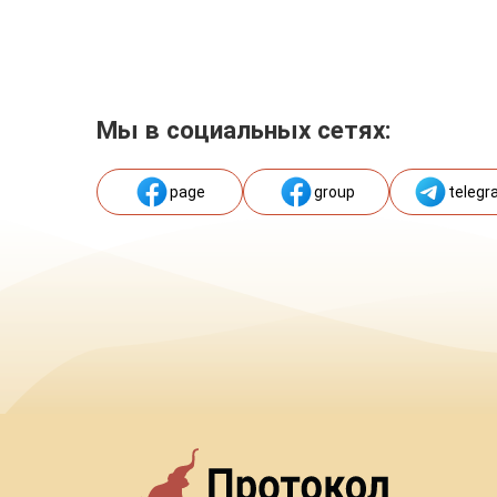
Мы в социальных сетях:
page
group
telegr