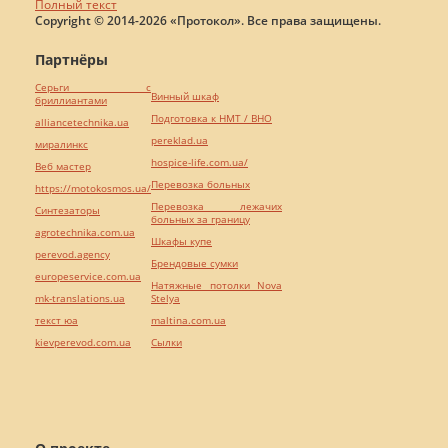
Полный текст
Copyright © 2014-2026 «Протокол». Все права защищены.
Партнёры
Серьги с
Винный шкаф
бриллиантами
Подготовка к НМТ / ВНО
alliancetechnika.ua
pereklad.ua
миралинкс
hospice-life.com.ua/
Веб мастер
Перевозка больных
https://motokosmos.ua/
Перевозка лежачих
Синтезаторы
больных за границу
agrotechnika.com.ua
Шкафы купе
perevod.agency
Брендовые сумки
europeservice.com.ua
Натяжные потолки Nova
mk-translations.ua
Stelya
текст юа
maltina.com.ua
kievperevod.com.ua
Cылки