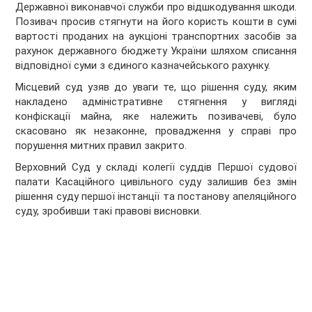
Державної виконавчої служби про відшкодування шкоди.
Позивач просив стягнути на його користь кошти в сумі
вартості проданих на аукціоні транспортних засобів за
рахунок державного бюджету України шляхом списання
відповідної суми з єдиного казначейського рахунку.
Місцевий суд узяв до уваги те, що рішення суду, яким
накладено адміністративне стягнення у вигляді
конфіскації майна, яке належить позивачеві, було
скасовано як незаконне, провадження у справі про
порушення митних правил закрито.
Верховний Суд у складі колегії суддів Першої судової
палати Касаційного цивільного суду залишив без змін
рішення суду першої інстанції та постанову апеляційного
суду, зробивши такі правові висновки.