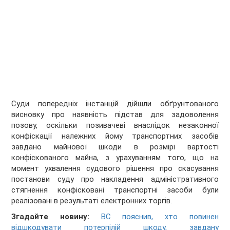
Суди попередніх інстанцій дійшли обґрунтованого
висновку про наявність підстав для задоволення
позову, оскільки позивачеві внаслідок незаконної
конфіскації належних йому транспортних засобів
завдано майнової шкоди в розмірі вартості
конфіскованого майна, з урахуванням того, що на
момент ухвалення судового рішення про скасування
постанови суду про накладення адміністративного
стягнення конфісковані транспортні засоби були
реалізовані в результаті електронних торгів.
Згадайте новину:
ВС пояснив, хто повинен
відшкодувати потерпілій шкоду, завдану