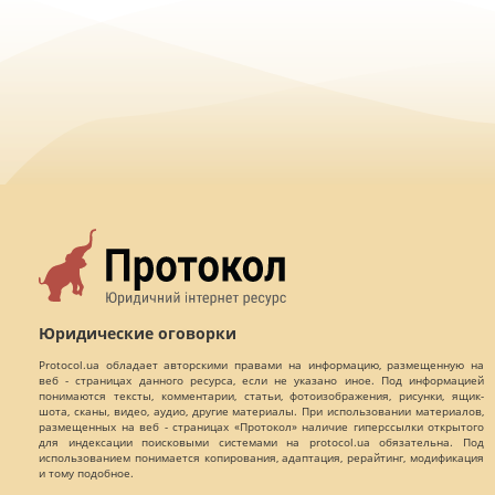
Юридические оговорки
Protocol.ua обладает авторскими правами на информацию, размещенную на
веб - страницах данного ресурса, если не указано иное. Под информацией
понимаются тексты, комментарии, статьи, фотоизображения, рисунки, ящик-
шота, сканы, видео, аудио, другие материалы. При использовании материалов,
размещенных на веб - страницах «Протокол» наличие гиперссылки открытого
для индексации поисковыми системами на protocol.ua обязательна. Под
использованием понимается копирования, адаптация, рерайтинг, модификация
и тому подобное.