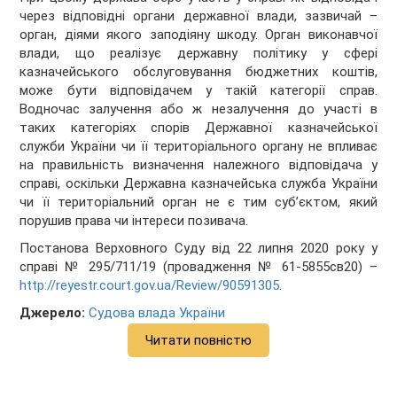
через відповідні органи державної влади, зазвичай –
орган, діями якого заподіяну шкоду. Орган виконавчої
влади, що реалізує державну політику у сфері
казначейського обслуговування бюджетних коштів,
може бути відповідачем у такій категорії справ.
Водночас залучення або ж незалучення до участі в
таких категоріях спорів Державної казначейської
служби України чи її територіального органу не впливає
на правильність визначення належного відповідача у
справі, оскільки Державна казначейська служба України
чи її територіальний орган не є тим суб’єктом, який
порушив права чи інтереси позивача.
Постанова Верховного Суду від 22 липня 2020 року у
справі № 295/711/19 (провадження № 61-5855св20) –
http://reyestr.court.gov.ua/Review/90591305
.
Джерело:
Судова влада України
Читати повністю