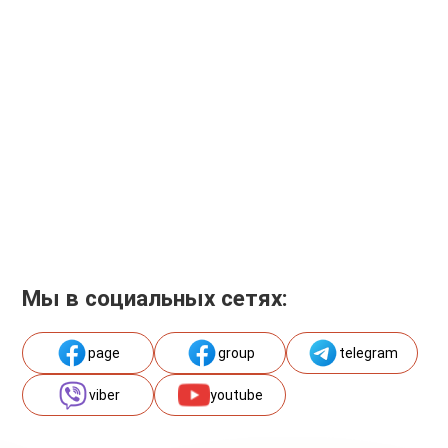
Мы в социальных сетях:
page
group
telegram
viber
youtube