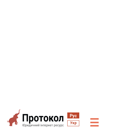
Рус
☰
Укр