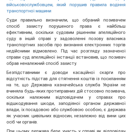
військовослужбовцем, який порушив правила водіння
транспортної машини
Суди правильно визначили, що обраний позивачем
спосіб захисту порушеного права є найбільш
ефективним, оскільки судовим рішенням апеляційного
суду в іншій справі у задоволенні позову власника
транспортних засобів про визнання електронних торгів
недійсними відмовлено. Під час розгляду зазначеної
справи суд апеляційної інстанції встановив, що позивач
обрав неналежний спосіб захисту.
Безпідставними є доводи касаційної скарги про
відсутність підстав для стягнення коштів із посиланням
на те, що Державна казначейська служба України не
вчиняла будь-яких протиправних дій стосовно позивача,
оскільки належним відповідачем у справах про
відшкодування шкоди, заподіяної органом державної
влади, їх посадовою або службовою особою, є держава
як учасник цивільних відносин, незалежно від вини цих
осіб чи органів.
При цьому держава бере участь у справі як відповідач