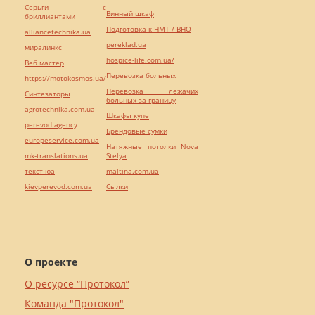
Серьги с
Винный шкаф
бриллиантами
Подготовка к НМТ / ВНО
alliancetechnika.ua
pereklad.ua
миралинкс
hospice-life.com.ua/
Веб мастер
Перевозка больных
https://motokosmos.ua/
Перевозка лежачих
Синтезаторы
больных за границу
agrotechnika.com.ua
Шкафы купе
perevod.agency
Брендовые сумки
europeservice.com.ua
Натяжные потолки Nova
mk-translations.ua
Stelya
текст юа
maltina.com.ua
kievperevod.com.ua
Cылки
О проекте
О ресурсе “Протокол”
Команда "Протокол"