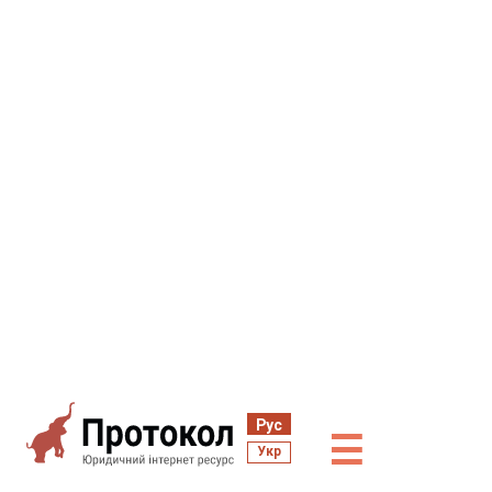
Рус
☰
Укр