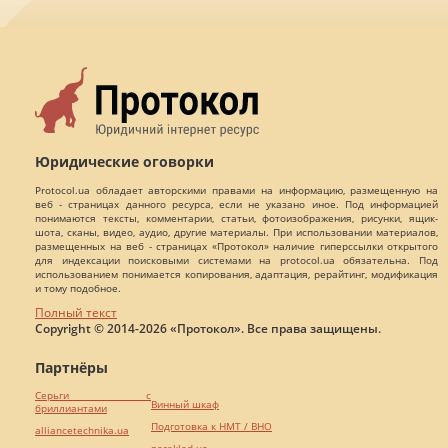
Юридические оговорки
Protocol.ua обладает авторскими правами на информацию, размещенную на
веб - страницах данного ресурса, если не указано иное. Под информацией
понимаются тексты, комментарии, статьи, фотоизображения, рисунки, ящик-
шота, сканы, видео, аудио, другие материалы. При использовании материалов,
размещенных на веб - страницах «Протокол» наличие гиперссылки открытого
для индексации поисковыми системами на protocol.ua обязательна. Под
использованием понимается копирования, адаптация, рерайтинг, модификация
и тому подобное.
Полный текст
Copyright © 2014-2026 «Протокол». Все права защищены.
Партнёры
Серьги с
Винный шкаф
бриллиантами
Подготовка к НМТ / ВНО
alliancetechnika.ua
pereklad.ua