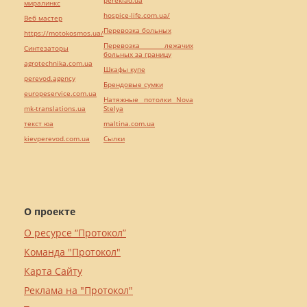
миралинкс
hospice-life.com.ua/
Веб мастер
Перевозка больных
https://motokosmos.ua/
Перевозка лежачих
Синтезаторы
больных за границу
agrotechnika.com.ua
Шкафы купе
perevod.agency
Брендовые сумки
europeservice.com.ua
Натяжные потолки Nova
mk-translations.ua
Stelya
текст юа
maltina.com.ua
kievperevod.com.ua
Cылки
О проекте
О ресурсе “Протокол”
Команда "Протокол"
Карта Сайту
Реклама на "Протокол"