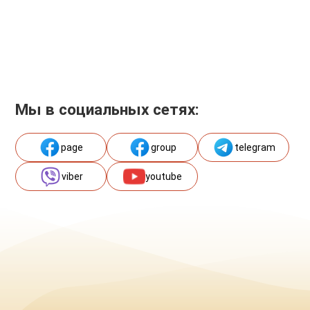
Мы в социальных сетях:
page
group
telegram
viber
youtube