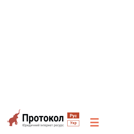
Рус
☰
Укр