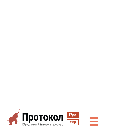
Рус
☰
Укр