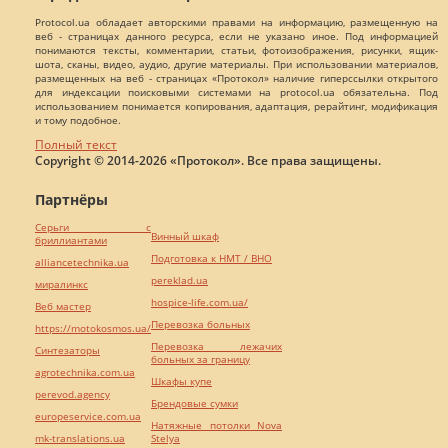
Protocol.ua обладает авторскими правами на информацию, размещенную на
веб - страницах данного ресурса, если не указано иное. Под информацией
понимаются тексты, комментарии, статьи, фотоизображения, рисунки, ящик-
шота, сканы, видео, аудио, другие материалы. При использовании материалов,
размещенных на веб - страницах «Протокол» наличие гиперссылки открытого
для индексации поисковыми системами на protocol.ua обязательна. Под
использованием понимается копирования, адаптация, рерайтинг, модификация
и тому подобное.
Полный текст
Copyright © 2014-2026 «Протокол». Все права защищены.
Партнёры
Серьги с
Винный шкаф
бриллиантами
Подготовка к НМТ / ВНО
alliancetechnika.ua
pereklad.ua
миралинкс
hospice-life.com.ua/
Веб мастер
Перевозка больных
https://motokosmos.ua/
Перевозка лежачих
Синтезаторы
больных за границу
agrotechnika.com.ua
Шкафы купе
perevod.agency
Брендовые сумки
europeservice.com.ua
Натяжные потолки Nova
mk-translations.ua
Stelya