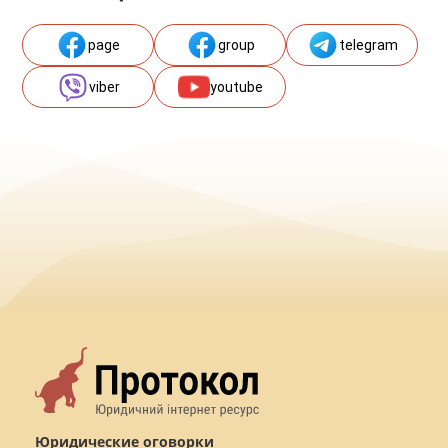
page
group
telegram
viber
youtube
Юридические оговорки