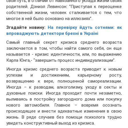
свой путь, в отличии от навязанного уклада жизни своих
родителей. Дэниэл Левинсон: “Приступая к переоценке
собственной жизни, человек сталкивается с тем, что
многое в ней было основано на иллюзиях”.
Згадайте новину:
На перевірку йдуть сотнями: як
впроваджують детектори брехні в Україні
Самый главный секрет кризиса среднего возраста
заключается в том, чтобы найти самого себя, он еще
называется - кризис идентичности, или, по выражению
Карла Юнга,- “завершить процесс индивидуализации”.
Иногда кризис среднего возраста приводит к новым
успехам и достижениям, карьерному росту,
возвращению к вере, полноценной самореализации.
Иногда – к разводам, алкоголизму, уходу в секты и
духовные поиски. Иногда проходит почти незаметно,
выливаясь в постройку загородного дома или покупку
нового автомобиля. Главное – вовремя осознать
происходящее и внести адекватные изменения в свою
жизнь. В ряде случаев без помощи психолога трудно
увидеть конструктивный выход из кризиса.