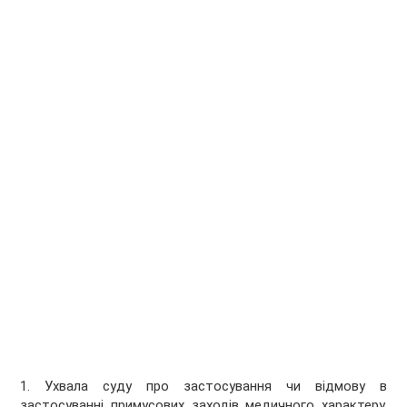
1. Ухвала суду про застосування чи відмову в
застосуванні примусових заходів медичного характеру,