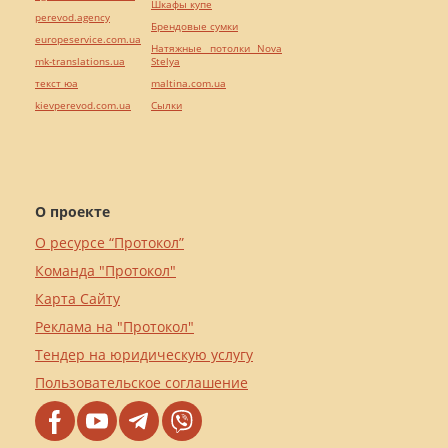
Шкафы купе
perevod.agency
Брендовые сумки
europeservice.com.ua
Натяжные потолки Nova
mk-translations.ua
Stelya
текст юа
maltina.com.ua
kievperevod.com.ua
Cылки
О проекте
О ресурсе “Протокол”
Команда "Протокол"
Карта Сайту
Реклама на "Протокол"
Тендер на юридическую услугу
Пользовательское соглашение