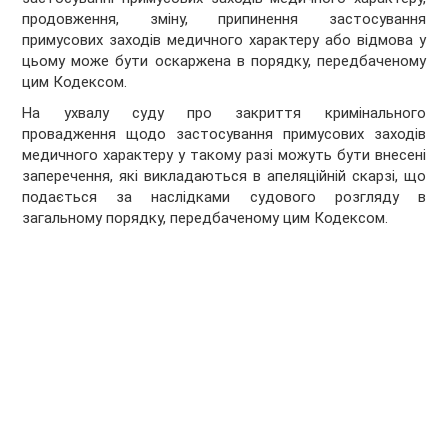
продовження, зміну, припинення застосування
примусових заходів медичного характеру або відмова у
цьому може бути оскаржена в порядку, передбаченому
цим Кодексом.
На ухвалу суду про закриття кримінального
провадження щодо застосування примусових заходів
медичного характеру у такому разі можуть бути внесені
заперечення, які викладаються в апеляційній скарзі, що
подається за наслідками судового розгляду в
загальному порядку, передбаченому цим Кодексом.