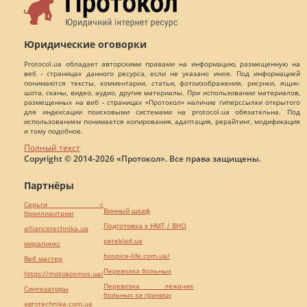
Юридические оговорки
Protocol.ua обладает авторскими правами на информацию, размещенную на
веб - страницах данного ресурса, если не указано иное. Под информацией
понимаются тексты, комментарии, статьи, фотоизображения, рисунки, ящик-
шота, сканы, видео, аудио, другие материалы. При использовании материалов,
размещенных на веб - страницах «Протокол» наличие гиперссылки открытого
для индексации поисковыми системами на protocol.ua обязательна. Под
использованием понимается копирования, адаптация, рерайтинг, модификация
и тому подобное.
Полный текст
Copyright © 2014-2026 «Протокол». Все права защищены.
Партнёры
Серьги с
Винный шкаф
бриллиантами
Подготовка к НМТ / ВНО
alliancetechnika.ua
pereklad.ua
миралинкс
hospice-life.com.ua/
Веб мастер
Перевозка больных
https://motokosmos.ua/
Перевозка лежачих
Синтезаторы
больных за границу
agrotechnika.com.ua