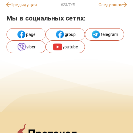
Предыдущая
Следующая
623/745
Мы в социальных сетях:
page
group
telegram
viber
youtube