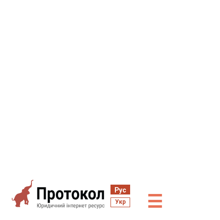
Рус
☰
Укр