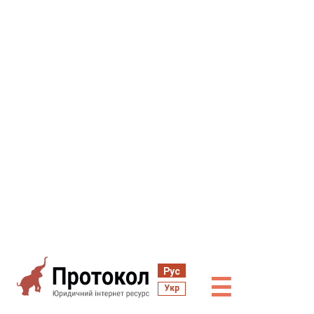
Рус
☰
Укр