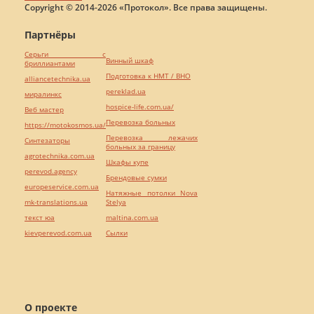
Copyright © 2014-2026 «Протокол». Все права защищены.
Партнёры
Серьги с
Винный шкаф
бриллиантами
Подготовка к НМТ / ВНО
alliancetechnika.ua
pereklad.ua
миралинкс
hospice-life.com.ua/
Веб мастер
Перевозка больных
https://motokosmos.ua/
Перевозка лежачих
Синтезаторы
больных за границу
agrotechnika.com.ua
Шкафы купе
perevod.agency
Брендовые сумки
europeservice.com.ua
Натяжные потолки Nova
mk-translations.ua
Stelya
текст юа
maltina.com.ua
kievperevod.com.ua
Cылки
О проекте