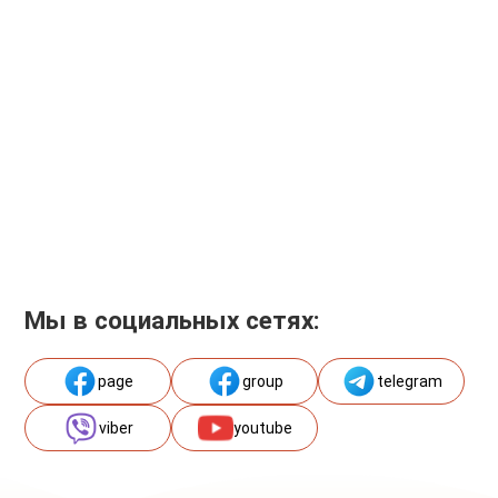
Мы в социальных сетях:
page
group
telegram
viber
youtube