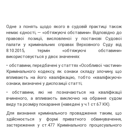
Одне з понять щодо якого в судовій практиці також
немає єдності, — «обтяжуючі обставини». Відповідно до
правової позиції, висловленої у постанові Судової
палати у кримінальних справах Верховного Суду від
8.10.2015, термін «обтяжуючі обставини»
використовується у двох значеннях:
• обставини, передбачені у статтях «Особливої частини»
Кримінального кодексу, як ознаки складу злочину, що
впливають на його кваліфікацію, тобто «кваліфікуючі»
ознаки, визначені у диспозиції статті;
• обставини, які не позначаються на кваліфікації
вчиненого, а впливають виключно на обрання судом
виду та розміру покарання (наведені у ч.1 ст.67 КК).
Для визнання кримінального провадження таким, що
здійснюється у формі приватного обвинувачення,
застереження у ст.477 Кримінального процесуального