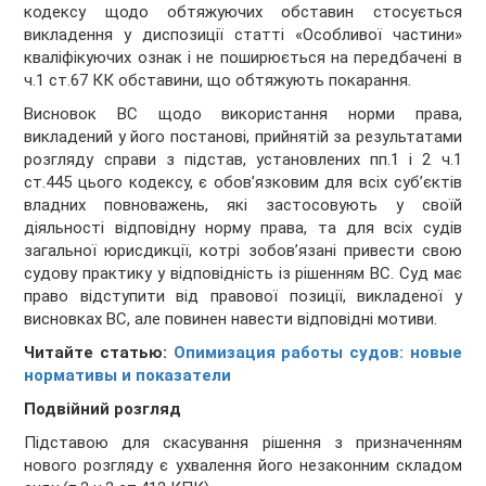
кодексу щодо обтяжуючих обставин стосується
викладення у диспозиції статті «Особливої частини»
кваліфікуючих ознак і не поширюється на передбачені в
ч.1 ст.67 КК обставини, що обтяжують покарання.
Висновок ВС щодо використання норми права,
викладений у його постанові, прийнятій за результатами
розгляду справи з підстав, установлених пп.1 і 2 ч.1
ст.445 цього кодексу, є обов’язковим для всіх суб’єктів
владних повноважень, які застосовують у своїй
діяльності відповідну норму права, та для всіх судів
загальної юрисдикції, котрі зобов’язані привести свою
судову практику у відповідність із рішенням ВС. Суд має
право відступити від правової позиції, викладеної у
висновках ВС, але повинен навести відповідні мотиви.
Читайте статью:
Опимизация работы судов: новые
нормативы и показатели
Подвійний розгляд
Підставою для скасування рішення з призначенням
нового розгляду є ухвалення його незаконним складом