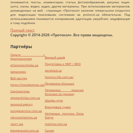
понимаются тексты, комментарии, статьи, фотоизображения, рисунки, ящик-
шота, сканы, видео, аудио, другие материалы. При использовании материалов,
размещенных на веб - страницах «Протокол» наличие гиперссылки открытого
для индексации поисковыми системами на protocol.ua обязательна. Под
использованием понимается копирования, адаптация, рерайтинг, модификация
и тому подобное.
Полный текст
Copyright © 2014-2026 «Протокол». Все права защищены.
Партнёры
Серьги с
Винный шкаф
бриллиантами
Подготовка к НМТ / ВНО
alliancetechnika.ua
pereklad.ua
миралинкс
hospice-life.com.ua/
Веб мастер
Перевозка больных
https://motokosmos.ua/
Перевозка лежачих
Синтезаторы
больных за границу
agrotechnika.com.ua
Шкафы купе
perevod.agency
Брендовые сумки
europeservice.com.ua
Натяжные потолки Nova
mk-translations.ua
Stelya
текст юа
maltina.com.ua
kievperevod.com.ua
Cылки