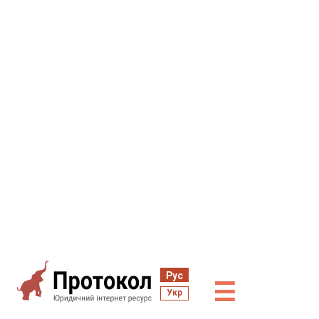
Рус
☰
Укр