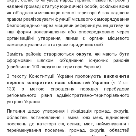
округ, область чи увесь народ України. Немає потреби у
наданні громаді статусу юридичної особи, оскільки вона
як об’єднання мешканців певної території й так наділена
правом реалізовувати функції місцевого самоврядування
безпосередньо через місцевий референдум, ініціативу чи
інші форми волевиявлення або опосередковано через
організаційні утворення, якими є органи місцевого
самоврядування зі статусом юридичних осіб.
Замість районів створюються
округи
, які мають бути
сформовані шляхом об’єднання існуючих районів
(приблизно 100 округів на території України).
З тексту Конституції України пропонують
виключити
перелік конкретних назв областей України
(ч. 2 ст.
133) з метою спрощення порядку перебудови
регіонального рівня адміністративно-територіального
устрою України.
Питання щодо утворення і ліквідація громад, округів,
областей, встановлення і зміна їхніх меж, віднесення
поселень до категорії сіл, селищ, міст, найменування і
перейменування поселень, громад, округів, областей