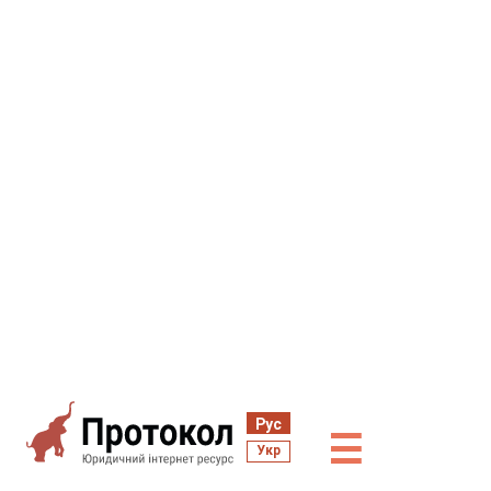
Рус
☰
Укр