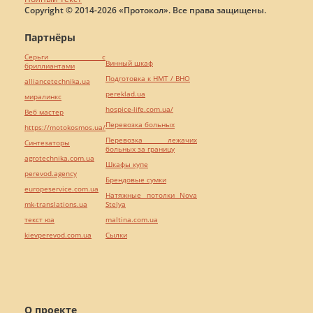
Copyright © 2014-2026 «Протокол». Все права защищены.
Партнёры
Серьги с
Винный шкаф
бриллиантами
Подготовка к НМТ / ВНО
alliancetechnika.ua
pereklad.ua
миралинкс
hospice-life.com.ua/
Веб мастер
Перевозка больных
https://motokosmos.ua/
Перевозка лежачих
Синтезаторы
больных за границу
agrotechnika.com.ua
Шкафы купе
perevod.agency
Брендовые сумки
europeservice.com.ua
Натяжные потолки Nova
mk-translations.ua
Stelya
текст юа
maltina.com.ua
kievperevod.com.ua
Cылки
О проекте