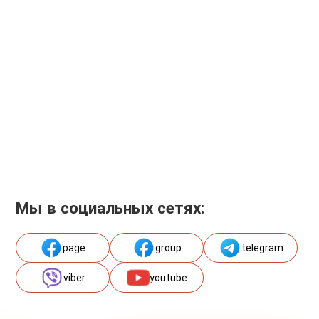
Мы в социальных сетях:
page
group
telegram
viber
youtube