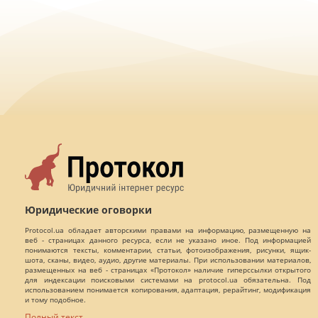
Юридические оговорки
Protocol.ua обладает авторскими правами на информацию, размещенную на
веб - страницах данного ресурса, если не указано иное. Под информацией
понимаются тексты, комментарии, статьи, фотоизображения, рисунки, ящик-
шота, сканы, видео, аудио, другие материалы. При использовании материалов,
размещенных на веб - страницах «Протокол» наличие гиперссылки открытого
для индексации поисковыми системами на protocol.ua обязательна. Под
использованием понимается копирования, адаптация, рерайтинг, модификация
и тому подобное.
Полный текст