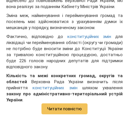
віднесено до повноважень Верховної Ради України, які
вона реалізує за поданням Кабінету Міністрів України.
Зміна меж, найменування і перейменування громад та
поселень має здійснюватися з урахуванням думки їх
мешканців у порядку, визначеному законом.
Фактично, відповідно до
конституційних змін
для
ліквідації чи перейменування області (округу чи громади)
не потрібно буде вносити зміни до Конституції України
за тривалою конституційною процедурою, достатньо
буде 226 голосів народних депутатів для підтримки
відповідного закону.
Кількість та межі конкретних громад, округів та
областей
Верховна Рада України визначить після
прийняття
конституційних змін
шляхом ухвалення
закону про адміністративно-територіальний устрій
України
.
Читати повністю