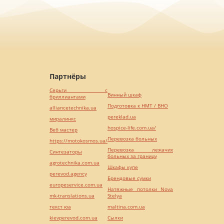
Партнёры
Серьги с
Винный шкаф
бриллиантами
Подготовка к НМТ / ВНО
alliancetechnika.ua
pereklad.ua
миралинкс
hospice-life.com.ua/
Веб мастер
Перевозка больных
https://motokosmos.ua/
Перевозка лежачих
Синтезаторы
больных за границу
agrotechnika.com.ua
Шкафы купе
perevod.agency
Брендовые сумки
europeservice.com.ua
Натяжные потолки Nova
mk-translations.ua
Stelya
текст юа
maltina.com.ua
kievperevod.com.ua
Cылки