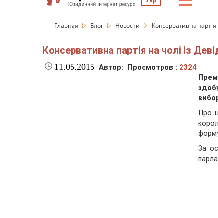
☰
Укр
Главная
Блог
Новости
Консервативна партія 
Консервативна партія на чолі із Дев
11.05.2015
Автор:
Просмотров :
2324
Прем
здоб
вибор
Про ц
коро
форму
За ос
парла