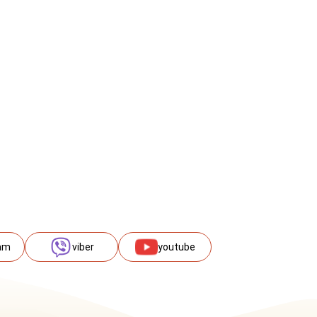
am
viber
youtube