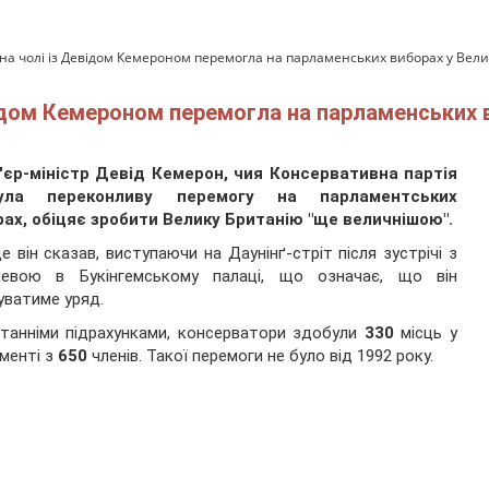
на чолі із Девідом Кемероном перемогла на парламенських виборах у Велик
ідом Кемероном перемогла на парламенських в
'єр-міністр Девід Кемерон, чия Консервативна партія
ула переконливу перемогу на парламентських
ах, обіцяє зробити Велику Британію "ще величнішою".
е він сказав, виступаючи на Даунінґ-стріт після зустрічі з
левою в Букінгемському палаці, що означає, що він
ватиме уряд.
танніми підрахунками, консерватори здобули
330
місць у
менті з
650
членів. Такої перемоги не було від 1992 року.