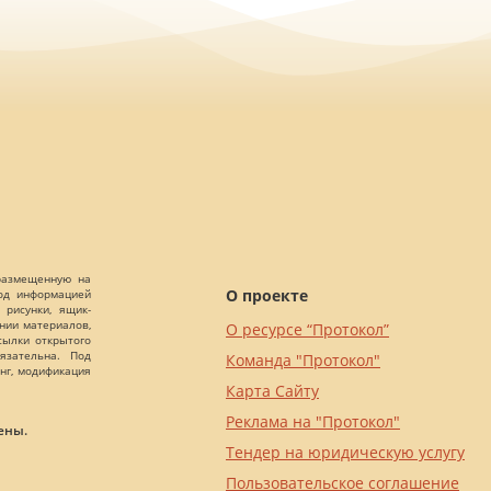
 размещенную на
О проекте
Под информацией
 рисунки, ящик-
ании материалов,
О ресурсе “Протокол”
сылки открытого
язательна. Под
Команда "Протокол"
нг, модификация
Карта Сайту
Реклама на "Протокол"
ены.
Тендер на юридическую услугу
Пользовательское соглашение