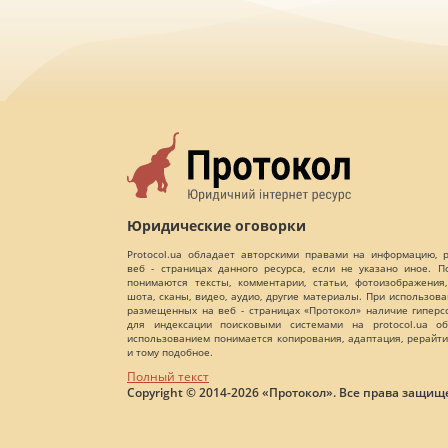
Юридические оговорки
Protocol.ua обладает авторскими правами на информацию,
веб - страницах данного ресурса, если не указано иное. 
понимаются тексты, комментарии, статьи, фотоизображения,
шота, сканы, видео, аудио, другие материалы. При использов
размещенных на веб - страницах «Протокол» наличие гиперс
для индексации поисковыми системами на protocol.ua об
использованием понимается копирования, адаптация, рерайти
и тому подобное.
Полный текст
Copyright © 2014-2026 «Протокол». Все права защищ