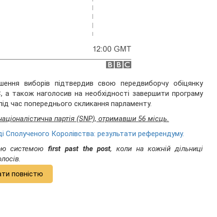
ршення виборів підтвердив свою передвиборчу обіцянку
, а також наголосив на необхідності завершити програму
ід час попереднього скликання парламенту.
націоналістична партія (SNP), отримавши 56 місць.
і Сполученого Королівства: результати референдуму.
ною системою
first past the post
, коли на кожній дільниці
лосів.
ати повністю