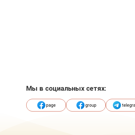
Мы в социальных сетях:
page
group
telegr