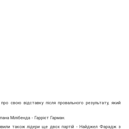
 про свою відставку після провального результату, який
ана Мілібенда - Гаррієт Гарман.
аявили також лідери ще двох партій - Найджел Фарадж з