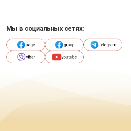
Мы в социальных сетях:
page
group
telegram
viber
youtube