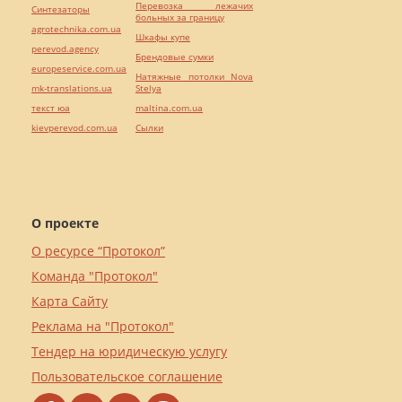
Перевозка лежачих
Синтезаторы
больных за границу
agrotechnika.com.ua
Шкафы купе
perevod.agency
Брендовые сумки
europeservice.com.ua
Натяжные потолки Nova
mk-translations.ua
Stelya
текст юа
maltina.com.ua
kievperevod.com.ua
Cылки
О проекте
О ресурсе “Протокол”
Команда "Протокол"
Карта Сайту
Реклама на "Протокол"
Тендер на юридическую услугу
Пользовательское соглашение