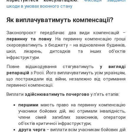
Користуйтеся консультацією:
Фіксація завданої
шкоди в умовах воєнного стану
Як виплачуватимуть компенсації?
Законопроєкт передбачає два види компенсацій –
первинну та повну
. На первинну компенсацію гроші
скеровуватимуть з бюджету – на відновлення будинків,
шкіл, лікарень, дитсадків та інших об’єктів
інфраструктури.
Повне відшкодування стягуватимуть
у вигляді
репарацій
з Росії. Його виплачуватимуть усім українцям,
що постраждали від війни, незалежно від отримання
первинної компенсації.
Виплати
здійснюватимуть почергово
у п’ять етапів:
першими
мають право на первинну компенсацію
учасники бойових дій, які отримали інвалідність,
члени сімей загиблих захисників, оператори
об’єктів критичної інфраструктури;
друга черга
– виплати всім учасникам бойових дій