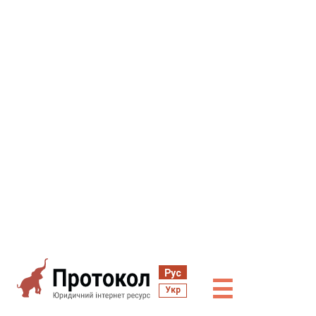
Рус
☰
Укр