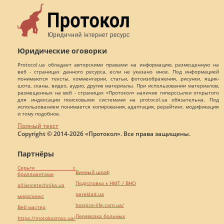
Юридические оговорки
Protocol.ua обладает авторскими правами на информацию, размещенную на
веб - страницах данного ресурса, если не указано иное. Под информацией
понимаются тексты, комментарии, статьи, фотоизображения, рисунки, ящик-
шота, сканы, видео, аудио, другие материалы. При использовании материалов,
размещенных на веб - страницах «Протокол» наличие гиперссылки открытого
для индексации поисковыми системами на protocol.ua обязательна. Под
использованием понимается копирования, адаптация, рерайтинг, модификация
и тому подобное.
Полный текст
Copyright © 2014-2026 «Протокол». Все права защищены.
Партнёры
Серьги с
Винный шкаф
бриллиантами
Подготовка к НМТ / ВНО
alliancetechnika.ua
pereklad.ua
миралинкс
hospice-life.com.ua/
Веб мастер
Перевозка больных
https://motokosmos.ua/