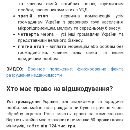
та членам сімей загиблих воїнів, юридичним
особам, засновниками яких є УБД;
третій етап
– первинна компенсація усім
громадянам України з вразливих груп населення,
мікропідприємцям, малому та середньому бізнесу;
четверта черга
– усі інші громадяни України та
представники великого бізнесу;
п’ятий етап
– виплата іноземцям або особам без
громадянства, членам їхніх сімей та іншим
юридичним особам.
ВИДЕО:
Военное положение: фиксирование факта
разрушения недвижимости
Хто має право на відшкодування?
Усі громадяни
України, їхні спадкоємці та юридичні
особи, чиє майно постраждало чи було втрачене через
збройну агресію Росії, мають право на компенсацію.
Вартість майна має становити не менше 50 прожиткових
мінімумів, тобто
від 124 тис. грн
.