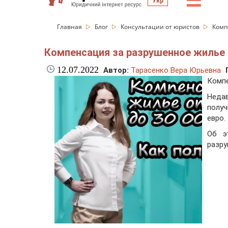
☰
Укр
Главная
Блог
Консультации от юристов
Комп
Компенсация за разрушенное жилье 
12.07.2022
Автор:
Тарасенко Вера Юрьевна
Компе
Неда
получ
евро.
Об э
разру