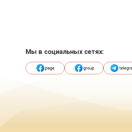
Мы в социальных сетях:
page
group
telegr