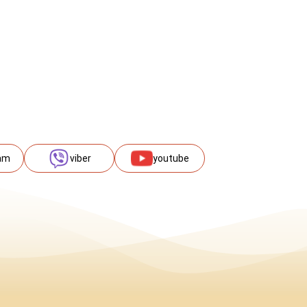
am
viber
youtube