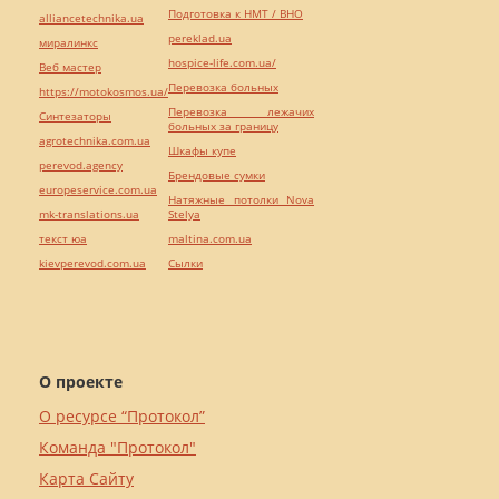
Подготовка к НМТ / ВНО
alliancetechnika.ua
pereklad.ua
миралинкс
hospice-life.com.ua/
Веб мастер
Перевозка больных
https://motokosmos.ua/
Перевозка лежачих
Синтезаторы
больных за границу
agrotechnika.com.ua
Шкафы купе
perevod.agency
Брендовые сумки
europeservice.com.ua
Натяжные потолки Nova
mk-translations.ua
Stelya
текст юа
maltina.com.ua
kievperevod.com.ua
Cылки
О проекте
О ресурсе “Протокол”
Команда "Протокол"
Карта Сайту