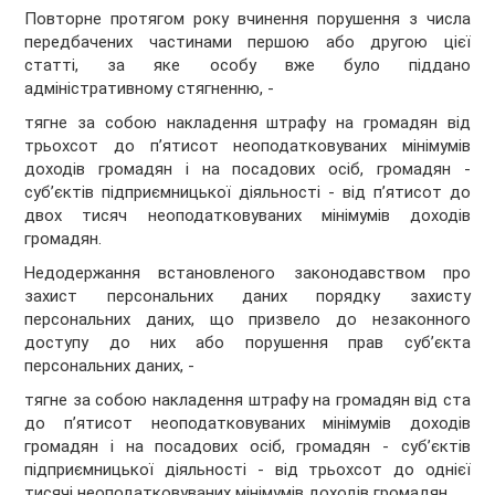
Повторне протягом року вчинення порушення з числа
передбачених частинами першою або другою цієї
статті, за яке особу вже було піддано
адміністративному стягненню, -
тягне за собою накладення штрафу на громадян від
трьохсот до п’ятисот неоподатковуваних мінімумів
доходів громадян і на посадових осіб, громадян -
суб’єктів підприємницької діяльності - від п’ятисот до
двох тисяч неоподатковуваних мінімумів доходів
громадян.
Недодержання встановленого законодавством про
захист персональних даних порядку захисту
персональних даних, що призвело до незаконного
доступу до них або порушення прав суб’єкта
персональних даних, -
тягне за собою накладення штрафу на громадян від ста
до п’ятисот неоподатковуваних мінімумів доходів
громадян і на посадових осіб, громадян - суб’єктів
підприємницької діяльності - від трьохсот до однієї
тисячі неоподатковуваних мінімумів доходів громадян.