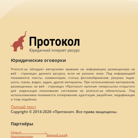
Юридические оговорки
Protocol.ua обладает авторскими правами на информацию, размещенную на
веб - страницах данного ресурса, если не указано иное. Под информацией
понимаются тексты, комментарии, статьи, фотоизображения, рисунки, ящик-
шота, сканы, видео, аудио, другие материалы. При использовании материалов,
размещенных на веб - страницах «Протокол» наличие гиперссылки открытого
для индексации поисковыми системами на protocol.ua обязательна. Под
использованием понимается копирования, адаптация, рерайтинг, модификация
и тому подобное.
Полный текст
Copyright © 2014-2026 «Протокол». Все права защищены.
Партнёры
Серьги с
Винный шкаф
бриллиантами