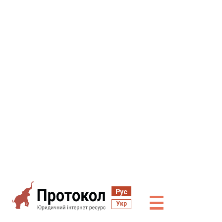
Рус
☰
Укр