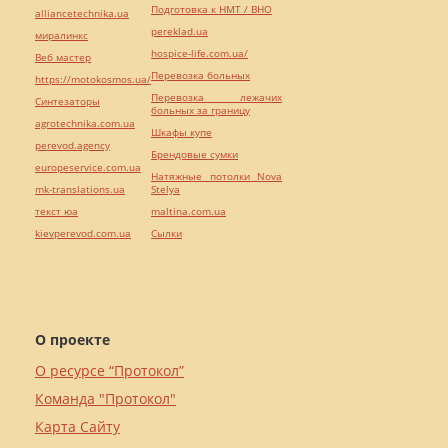
Подготовка к НМТ / ВНО
alliancetechnika.ua
pereklad.ua
миралинкс
hospice-life.com.ua/
Веб мастер
Перевозка больных
https://motokosmos.ua/
Перевозка лежачих
Синтезаторы
больных за границу
agrotechnika.com.ua
Шкафы купе
perevod.agency
Брендовые сумки
europeservice.com.ua
Натяжные потолки Nova
mk-translations.ua
Stelya
текст юа
maltina.com.ua
kievperevod.com.ua
Cылки
О проекте
О ресурсе “Протокол”
Команда "Протокол"
Карта Сайту