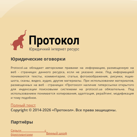
Юридические оговорки
Protocol.ua обладает авторскими правами на информацию, размещенную на
веб - страницах данного ресурса, если не указано иное. Под информацией
понимаются тексты, комментарии, статьи, фотоизображения, рисунки, ящик-
шота, сканы, видео, аудио, другие материалы. При использовании материалов,
размещенных на веб - страницах «Протокол» наличие гиперссылки открытого
для индексации поисковыми системами на protocol.ua обязательна. Под
использованием понимается копирования, адаптация, рерайтинг, модификация
и тому подобное.
Полный текст
Copyright © 2014-2026 «Протокол». Все права защищены.
Партнёры
Серьги с
Винный шкаф
бриллиантами