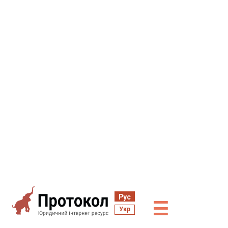
Рус
☰
Укр