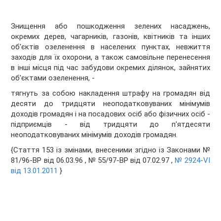
Знищення або пошкодження зелених насаджень,
окремих дерев, чагарників, газонів, квітників та інших
об'єктів озеленення в населених пунктах, невжиття
заходів для їх охорони, а також самовільне перенесення
в інші місця під час забудови окремих ділянок, зайнятих
об'єктами озеленення, -
тягнуть за собою накладення штрафу на громадян від
десяти до тридцяти неоподатковуваних мінімумів
доходів громадян і на посадових осіб або фізичних осіб -
підприємців - від тридцяти до п'ятдесяти
неоподатковуваних мінімумів доходів громадян.
{Стаття 153 із змінами, внесеними згідно із Законами №
81/96-ВР від 06.03.96 , № 55/97-ВР від 07.02.97 ,
№ 2924-VI
від 13.01.2011
}