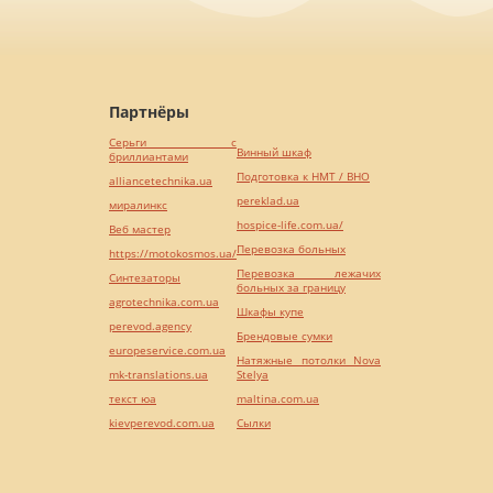
Партнёры
Серьги с
Винный шкаф
бриллиантами
Подготовка к НМТ / ВНО
alliancetechnika.ua
pereklad.ua
миралинкс
hospice-life.com.ua/
Веб мастер
Перевозка больных
https://motokosmos.ua/
Перевозка лежачих
Синтезаторы
больных за границу
agrotechnika.com.ua
Шкафы купе
perevod.agency
Брендовые сумки
europeservice.com.ua
Натяжные потолки Nova
mk-translations.ua
Stelya
текст юа
maltina.com.ua
kievperevod.com.ua
Cылки