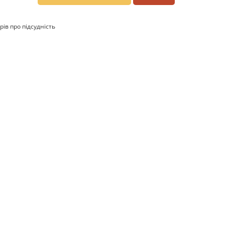
рів про підсудність