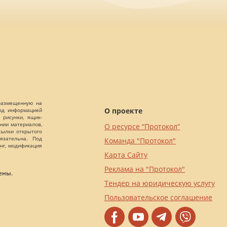
 размещенную на
О проекте
Под информацией
 рисунки, ящик-
ании материалов,
О ресурсе “Протокол”
сылки открытого
язательна. Под
Команда "Протокол"
нг, модификация
Карта Сайту
Реклама на "Протокол"
ены.
Тендер на юридическую услугу
Пользовательское соглашение