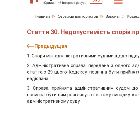
☰
Укр
Главная
Сервисы для юристов
Законы
Кодек
Стаття 30. Недопустимість спорів пр
Предыдущая
1. Спори між адміністративними судами щодо підс
2. Адміністративна справа, передана з одного ад
статтею 29 цього Кодексу, повинна бути прийнят
надіслана.
3. Справа, прийнята адміністративним судом д
повинна бути ним розглянута і в тому випадку, ко
адміністративному суду.