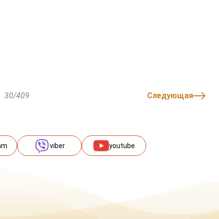
30/409
Следующая
am
viber
youtube