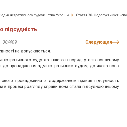
с адміністративного судочинства України
Стаття 30. Недопустимість спо
о підсудність
30/409
Следующая
удності не допускаються.
міністративного суду до іншого в порядку, встановленому
а до провадження адміністративним судом, до якого вона
о свого провадження з додержанням правил підсудності,
ли в процесі розгляду справи вона стала підсудною іншому