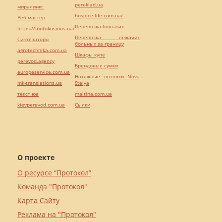
pereklad.ua
миралинкс
hospice-life.com.ua/
Веб мастер
Перевозка больных
https://motokosmos.ua/
Перевозка лежачих
Синтезаторы
больных за границу
agrotechnika.com.ua
Шкафы купе
perevod.agency
Брендовые сумки
europeservice.com.ua
Натяжные потолки Nova
mk-translations.ua
Stelya
текст юа
maltina.com.ua
kievperevod.com.ua
Cылки
О проекте
О ресурсе “Протокол”
Команда "Протокол"
Карта Сайту
Реклама на "Протокол"