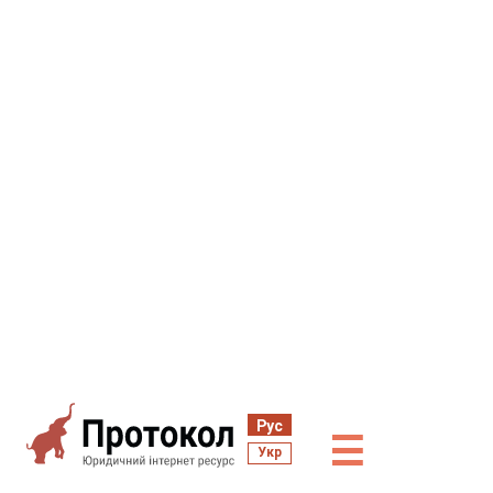
Рус
☰
Укр