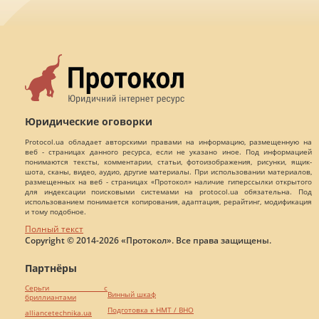
Юридические оговорки
Protocol.ua обладает авторскими правами на информацию, размещенную на
веб - страницах данного ресурса, если не указано иное. Под информацией
понимаются тексты, комментарии, статьи, фотоизображения, рисунки, ящик-
шота, сканы, видео, аудио, другие материалы. При использовании материалов,
размещенных на веб - страницах «Протокол» наличие гиперссылки открытого
для индексации поисковыми системами на protocol.ua обязательна. Под
использованием понимается копирования, адаптация, рерайтинг, модификация
и тому подобное.
Полный текст
Copyright © 2014-2026 «Протокол». Все права защищены.
Партнёры
Серьги с
Винный шкаф
бриллиантами
Подготовка к НМТ / ВНО
alliancetechnika.ua