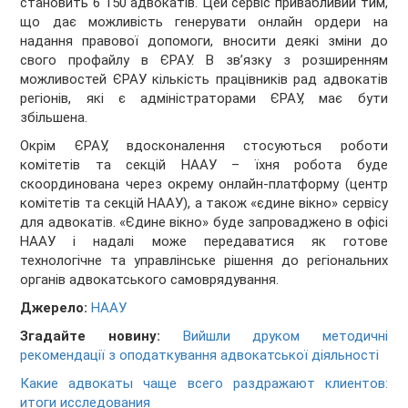
становить 6 150 адвокатів. Цей сервіс привабливий тим,
що дає можливість генерувати онлайн ордери на
надання правової допомоги, вносити деякі зміни до
свого профайлу в ЄРАУ. В зв’язку з розширенням
можливостей ЄРАУ кількість працівників рад адвокатів
регіонів, які є адміністраторами ЄРАУ, має бути
збільшена.
Окрім ЄРАУ, вдосконалення стосуються роботи
комітетів та секцій НААУ – їхня робота буде
скоординована через окрему онлайн-платформу (центр
комітетів та секцій НААУ), а також «єдине вікно» сервісу
для адвокатів. «Єдине вікно» буде запроваджено в офісі
НААУ і надалі може передаватися як готове
технологічне та управлінське рішення до регіональних
органів адвокатського самоврядування.
Джерело:
НААУ
Згадайте новину:
Вийшли друком методичні
рекомендації з оподаткування адвокатської діяльності
Какие адвокаты чаще всего раздражают клиентов:
итоги исследования