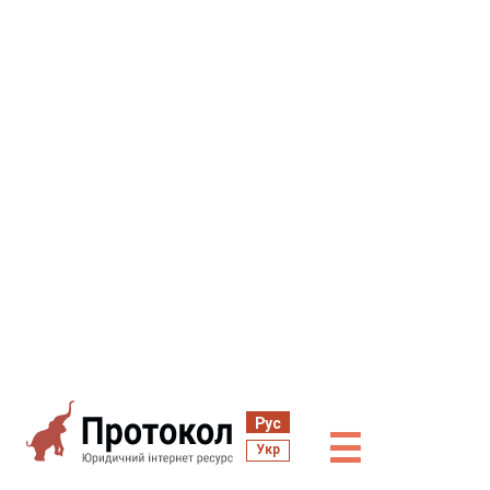
Рус
☰
Укр