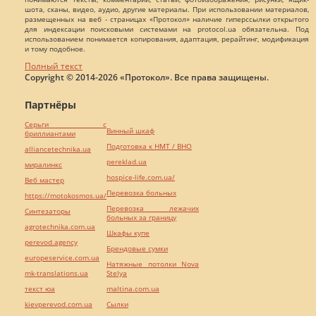
шота, сканы, видео, аудио, другие материалы. При использовании материалов,
размещенных на веб - страницах «Протокол» наличие гиперссылки открытого
для индексации поисковыми системами на protocol.ua обязательна. Под
использованием понимается копирования, адаптация, рерайтинг, модификация
и тому подобное.
Полный текст
Copyright © 2014-2026 «Протокол». Все права защищены.
Партнёры
Серьги с
Винный шкаф
бриллиантами
Подготовка к НМТ / ВНО
alliancetechnika.ua
pereklad.ua
миралинкс
hospice-life.com.ua/
Веб мастер
Перевозка больных
https://motokosmos.ua/
Перевозка лежачих
Синтезаторы
больных за границу
agrotechnika.com.ua
Шкафы купе
perevod.agency
Брендовые сумки
europeservice.com.ua
Натяжные потолки Nova
mk-translations.ua
Stelya
текст юа
maltina.com.ua
kievperevod.com.ua
Cылки