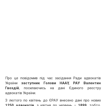
Про це повідомив під час засідання Ради адвокатів
України
заступник Голови НААУ, РАУ Валентин
Гвоздій
, посилаючись на дані Єдиного реєстру
адвокатів України.
З лютого по квітень до ЄРАУ внесено дані про нових
1250 адвокатів
, з квітня по червень –
1899
, тобто,