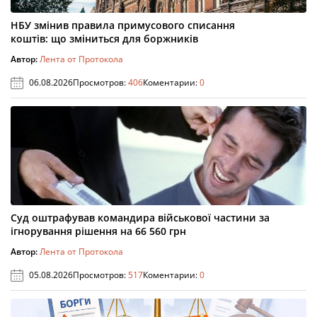
НБУ змінив правила примусового списання
коштів: що зміниться для боржників
Автор:
Лента от Протокола
06.08.2026
Просмотров:
406
Коментарии:
0
Суд оштрафував командира військової частини за
ігнорування рішення на 66 560 грн
Автор:
Лента от Протокола
05.08.2026
Просмотров:
517
Коментарии:
0