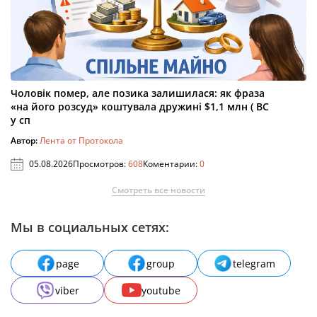
Чоловік помер, але позика залишилася: як фраза
«на його розсуд» коштувала дружині $1,1 млн ( ВС
у сп
Автор:
Лента от Протокола
05.08.2026
Просмотров:
608
Коментарии:
0
Смотреть все новости
Мы в социальных сетях:
page
group
telegram
viber
youtube