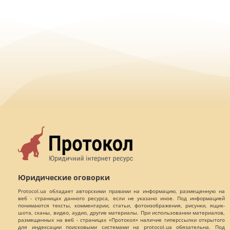
Юридические оговорки
Protocol.ua обладает авторскими правами на информацию, размещенную на
веб - страницах данного ресурса, если не указано иное. Под информацией
понимаются тексты, комментарии, статьи, фотоизображения, рисунки, ящик-
шота, сканы, видео, аудио, другие материалы. При использовании материалов,
размещенных на веб - страницах «Протокол» наличие гиперссылки открытого
для индексации поисковыми системами на protocol.ua обязательна. Под