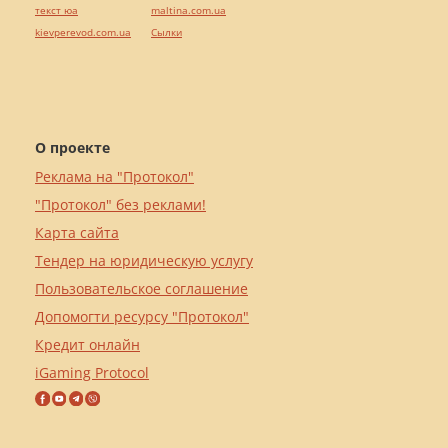
текст юа
maltina.com.ua
kievperevod.com.ua
Cылки
О проекте
Реклама на "Протокол"
"Протокол" без реклами!
Карта сайта
Тендер на юридическую услугу
Пользовательское соглашение
Допомогти ресурсу "Протокол"
Кредит онлайн
iGaming Protocol