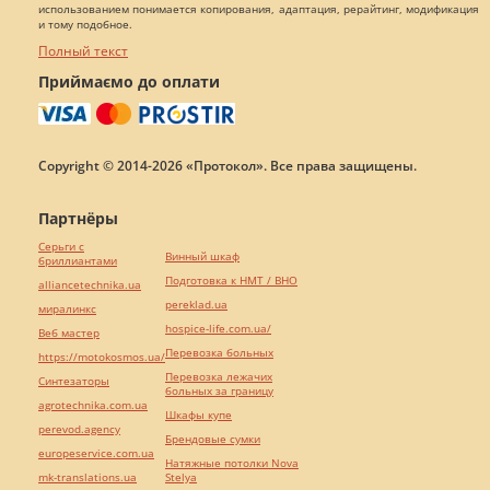
использованием понимается копирования, адаптация, рерайтинг, модификация
и тому подобное.
Полный текст
Приймаємо до оплати
Copyright © 2014-2026 «Протокол». Все права защищены.
Партнёры
Серьги с
Винный шкаф
бриллиантами
Подготовка к НМТ / ВНО
alliancetechnika.ua
pereklad.ua
миралинкс
hospice-life.com.ua/
Веб мастер
Перевозка больных
https://motokosmos.ua/
Перевозка лежачих
Синтезаторы
больных за границу
agrotechnika.com.ua
Шкафы купе
perevod.agency
Брендовые сумки
europeservice.com.ua
Натяжные потолки Nova
mk-translations.ua
Stelya