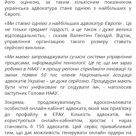
його оцінкою, за таким кількісним показником
українська адвокатура стане однією з найбільших у
Європі.
«
Ми стаємо однією з найбільших адвокатур Європи . Це
не тільки предмет гордості, а це також і дуже велика
відповідальність
», - сказав Валентин Гвоздій. Відтак,
управління організацією такого розміру ставить
серйозні виклики.
«
Ми маємо запроваджувати сучасні системи управління
процесами, інформаційні технології. Це те, що ми зараз
робимо в НААУ і я прошу регіони сприймати інновації та
зміни. Наявні 50 тис членів Національної асоціації
адвокатів України – це дуже серйозно. Процедури мають
бути чіткі уніфіковані та слідувати їм
», - наголосив
заступник Голови НААУ.
Зокрема, продовжуватимуть вдосконалювати
особистий онлайн-кабінет адвоката, який має прив’язку
до профайлу в ЄРАУ. Кількість адвокатів, які
користуються онлайн-кабінетом, зростає і нараз
становить 6 150 адвокатів. Цей сервіс привабливий
тим, що дає можливість генерувати онлайн ордери на