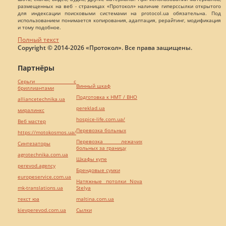
размещенных на веб - страницах «Протокол» наличие гиперссылки открытого
для индексации поисковыми системами на protocol.ua обязательна. Под
использованием понимается копирования, адаптация, рерайтинг, модификация
и тому подобное.
Полный текст
Copyright © 2014-2026 «Протокол». Все права защищены.
Партнёры
Серьги с
Винный шкаф
бриллиантами
Подготовка к НМТ / ВНО
alliancetechnika.ua
pereklad.ua
миралинкс
hospice-life.com.ua/
Веб мастер
Перевозка больных
https://motokosmos.ua/
Перевозка лежачих
Синтезаторы
больных за границу
agrotechnika.com.ua
Шкафы купе
perevod.agency
Брендовые сумки
europeservice.com.ua
Натяжные потолки Nova
mk-translations.ua
Stelya
текст юа
maltina.com.ua
kievperevod.com.ua
Cылки