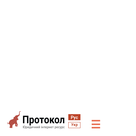
Рус
☰
Укр