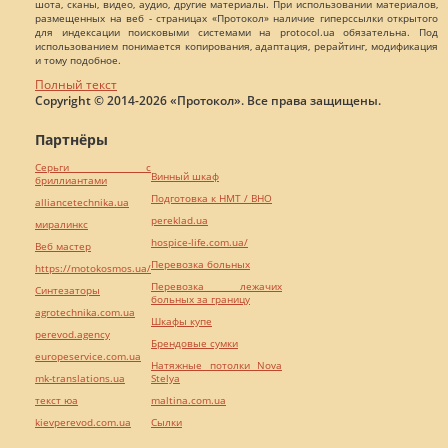
шота, сканы, видео, аудио, другие материалы. При использовании материалов,
размещенных на веб - страницах «Протокол» наличие гиперссылки открытого
для индексации поисковыми системами на protocol.ua обязательна. Под
использованием понимается копирования, адаптация, рерайтинг, модификация
и тому подобное.
Полный текст
Copyright © 2014-2026 «Протокол». Все права защищены.
Партнёры
Серьги с
Винный шкаф
бриллиантами
Подготовка к НМТ / ВНО
alliancetechnika.ua
pereklad.ua
миралинкс
hospice-life.com.ua/
Веб мастер
Перевозка больных
https://motokosmos.ua/
Перевозка лежачих
Синтезаторы
больных за границу
agrotechnika.com.ua
Шкафы купе
perevod.agency
Брендовые сумки
europeservice.com.ua
Натяжные потолки Nova
mk-translations.ua
Stelya
текст юа
maltina.com.ua
kievperevod.com.ua
Cылки