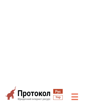
Рус
☰
Укр