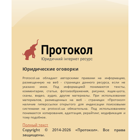
Юридические оговорки
Protocol.ua обладает авторскими правами на информацию,
размещенную на веб - страницах данного ресурса, если не
указано иное. Под информацией понимаются тексты,
комментарии, статьи, фотоизображения, рисунки, ящик-шота,
сканы, видео, аудио, другие материалы. При использовании
материалов, размещенных на веб - страницах «Протокол»
наличие гиперссылки открытого для индексации поисковыми
системами на protocol.ua обязательна. Под использованием
понимается копирования, адаптация, рерайтинг, модификация и
тому подобное.
Полный текст
Copyright © 2014-2026 «Протокол». Все права
защищены.