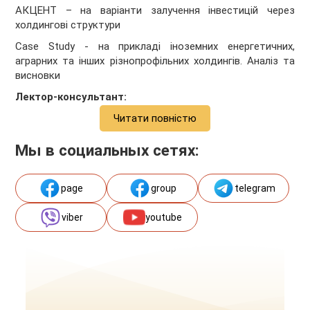
АКЦЕНТ – на варіанти залучення інвестицій через
холдингові структури
Case
Study
- на прикладі іноземних енергетичних,
аграрних та інших різнопрофільних холдингів.
Аналіз та
висновки
Лектор-консультант:
Читати повністю
Мы в социальных сетях:
page
group
telegram
viber
youtube