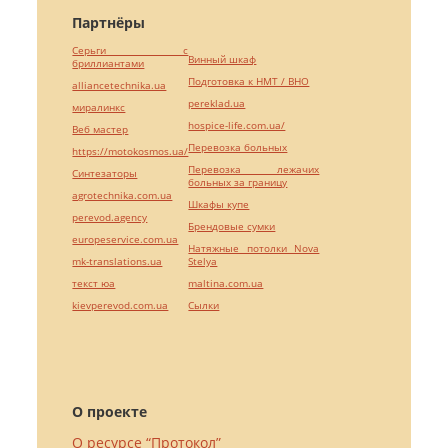
Партнёры
Серьги с
Винный шкаф
бриллиантами
Подготовка к НМТ / ВНО
alliancetechnika.ua
pereklad.ua
миралинкс
hospice-life.com.ua/
Веб мастер
Перевозка больных
https://motokosmos.ua/
Перевозка лежачих
Синтезаторы
больных за границу
agrotechnika.com.ua
Шкафы купе
perevod.agency
Брендовые сумки
europeservice.com.ua
Натяжные потолки Nova
mk-translations.ua
Stelya
текст юа
maltina.com.ua
kievperevod.com.ua
Cылки
О проекте
О ресурсе “Протокол”