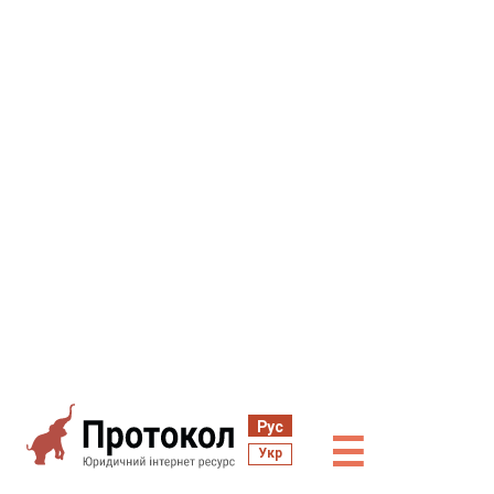
Рус
☰
Укр