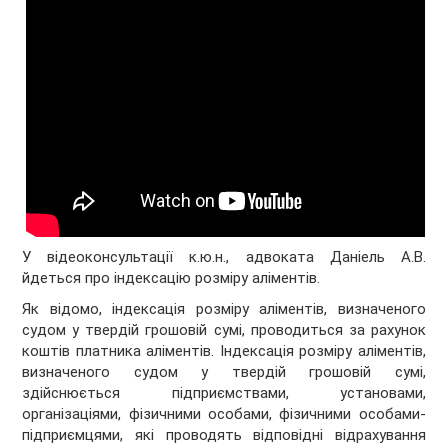
У відеоконсультації к.ю.н., адвоката Даніель А.В.
йдеться про індексацію розміру аліментів.
Як відомо, індексація розміру аліментів, визначеного
судом у твердій грошовій сумі, проводиться за рахунок
коштів платника аліментів. Індексація розміру аліментів,
визначеного судом у твердій грошовій сумі,
здійснюється підприємствами, установами,
організаціями, фізичними особами, фізичними особами-
підприємцями, які проводять відповідні відрахування