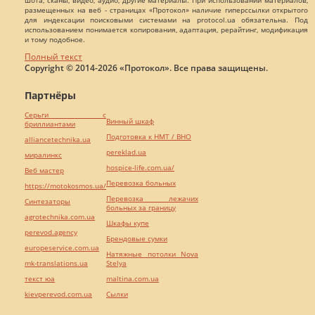
размещенных на веб - страницах «Протокол» наличие гиперссылки открытого
для индексации поисковыми системами на protocol.ua обязательна. Под
использованием понимается копирования, адаптация, рерайтинг, модификация
и тому подобное.
Полный текст
Copyright © 2014-2026 «Протокол». Все права защищены.
Партнёры
Серьги с
Винный шкаф
бриллиантами
Подготовка к НМТ / ВНО
alliancetechnika.ua
pereklad.ua
миралинкс
hospice-life.com.ua/
Веб мастер
Перевозка больных
https://motokosmos.ua/
Перевозка лежачих
Синтезаторы
больных за границу
agrotechnika.com.ua
Шкафы купе
perevod.agency
Брендовые сумки
europeservice.com.ua
Натяжные потолки Nova
mk-translations.ua
Stelya
текст юа
maltina.com.ua
kievperevod.com.ua
Cылки