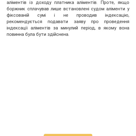
аліментів із доходу платника аліментів. Проте, якщо
боржник сплачував лише встановлені судом аліменти у
фіксованій сумі і не проводив індексацію,
рекомендується подавати заяву про проведення
індексації аліментів за минулий період, в якому вона
повинна була бути здійснена.