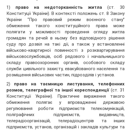
1)
право на недоторканність житла
(ст. 30
Конституції України). В контексті положень ст. 8 Закону
України “Про правовий режим воєнного стану”
обмеження такого конституційного права може
полягати у можливості проведення огляду житла
громадян та речей в ньому без відповідного рішення
суду про дозвіл на такі дії, а також у встановленні
військово-квартирної повинності з розквартирування
військовослужбовців, осіб рядового і начальницького
складу правоохоронних органів, особового складу
служби цивільного захисту, евакуйованого населення та
розміщення військових частин, підрозділів і установ.
2)
право на таємницю листування, телефонних
розмов, телеграфної та іншої кореспонденції
(ст. 31
Конституції України). Практичне вираження такого
обмеження полягає у впровадженні державою
регулювання роботи підприємств телекомунікацій,
поліграфічних підприємств, видавництв,
телерадіоорганізацій, телерадіоцентрів та інших
підприємств, установ, організацій і закладів культури та