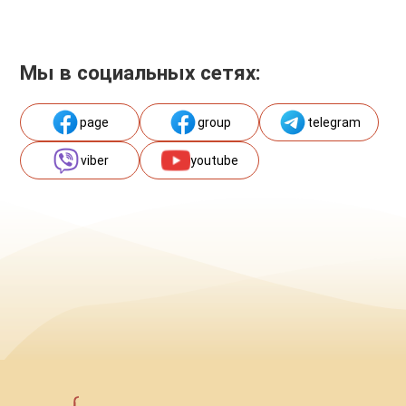
Мы в социальных сетях:
page
group
telegram
viber
youtube