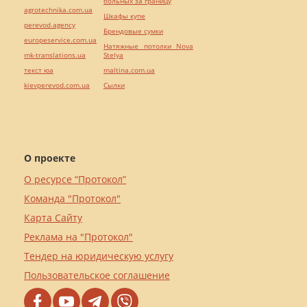
больных за границу
agrotechnika.com.ua
Шкафы купе
perevod.agency
Брендовые сумки
europeservice.com.ua
Натяжные потолки Nova
mk-translations.ua
Stelya
текст юа
maltina.com.ua
kievperevod.com.ua
Cылки
О проекте
О ресурсе “Протокол”
Команда "Протокол"
Карта Сайту
Реклама на "Протокол"
Тендер на юридическую услугу
Пользовательское соглашение