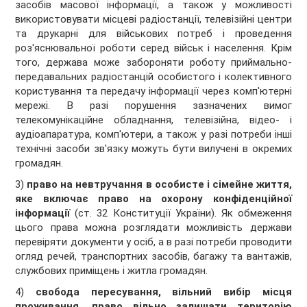
засобів масової інформації, а також у можливості
використовувати місцеві радіостанції, телевізійні центри
та друкарні для військових потреб і проведення
роз'яснювальної роботи серед військ і населення. Крім
того, держава може забороняти роботу приймально-
передавальних радіостанцій особистого і колективного
користування та передачу інформації через комп'ютерні
мережі. В разі порушення зазначених вимог
телекомунікаційне обладнання, телевізійна, відео- і
аудіоапаратура, комп'ютери, а також у разі потреби інші
технічні засоби зв'язку можуть бути вилучені в окремих
громадян.
3)
право на невтручання в особисте і сімейне життя,
яке включає право на охорону конфіденційної
інформації
(ст. 32 Конституції України). Як обмеження
цього права можна розглядати можливість держави
перевіряти документи у осіб, а в разі потреби проводити
огляд речей, транспортних засобів, багажу та вантажів,
службових приміщень і житла громадян.
4)
свобода пересування, вільний вибір місця
проживання, право вільно залишати територію