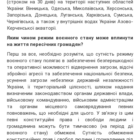
(строком на 30 днів) на території наступних областей
України: Вінницька, Одеська, Миколаївська, Херсонська,
Запорізька, Донецька, Луганська, Харківська, Сумська,
Чернігівська, а також у внутрішніх водах України Азово-
Керченської акваторії.
Яким чином режим воєнного стану може вплинути
на життя пересічних громадян?
Перш за все, необхідно розуміти, що сутність режиму
воєнного стану полягає в забезпеченні безперешкодної
та оперативної можливості відвернення загрози, відсічі
збройної агресії та забезпечення національної безпеки,
усунення загрози небезпеки державній незалежності
України, її територіальній цілісності, шляхом надання
визначеним законодавством органам державної влади,
військовому командуванню, військовим адміністраціям
та органам місцевого самоврядування певних
повноважень, що необхідні для цього. У зв’язку із цим
певні конституційні права і свободи людини і
громадянина можуть бути тимчасово (на період дії
воєнного стану) обмежені. Сутність обмеження
конституційних прав і свобод людини і громадянина під