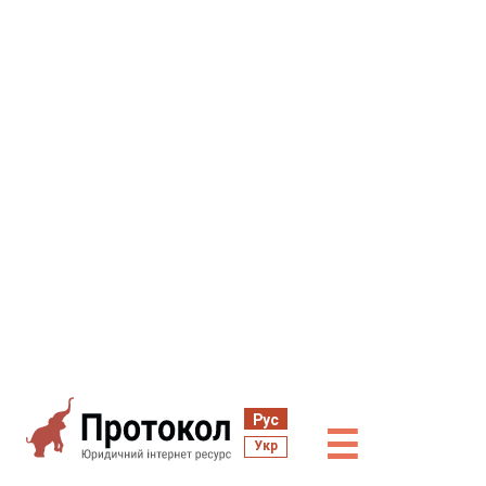
Рус
☰
Укр