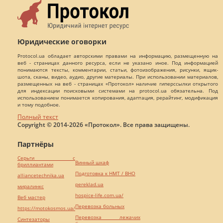
Юридические оговорки
Protocol.ua обладает авторскими правами на информацию, размещенную на
веб - страницах данного ресурса, если не указано иное. Под информацией
понимаются тексты, комментарии, статьи, фотоизображения, рисунки, ящик-
шота, сканы, видео, аудио, другие материалы. При использовании материалов,
размещенных на веб - страницах «Протокол» наличие гиперссылки открытого
для индексации поисковыми системами на protocol.ua обязательна. Под
использованием понимается копирования, адаптация, рерайтинг, модификация
и тому подобное.
Полный текст
Copyright © 2014-2026 «Протокол». Все права защищены.
Партнёры
Серьги с
Винный шкаф
бриллиантами
Подготовка к НМТ / ВНО
alliancetechnika.ua
pereklad.ua
миралинкс
hospice-life.com.ua/
Веб мастер
Перевозка больных
https://motokosmos.ua/
Перевозка лежачих
Синтезаторы