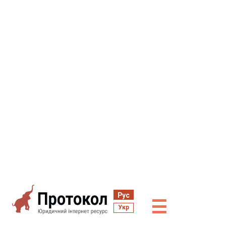
Рус
☰
Укр