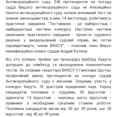
Антикорупційного суду. 240 претендентів на посаду
судді Вищого антикорупційного суду чи Апеляційної
палати антикорупційного суду склали анонімний тест на
знання законодавства, а нині, 14 листопада, робитимуть
практичне завдання. "Тестування - це найпростіша і
найвідкритіша частина конкурсу. Наступна частина
написання практичного завдання - проекти судового
рішення у змодельованій судовій справі, які потім
перевірятимуть члени ВККСУ", - пояснив член Вищої
кваліфікаційної комісії суддів Андрій Козлов.
Всі, хто успішно пройде цю процедуру відбору, будуть
допущені до співбесід та проходження психологічних
тестів. За словами секретаря ВККСУ Станіслава Щотки,
професійний рівень претендентів на посади суддів
Антикорупційного суду є високим. Зокрема, участь у
конкурсі беруть 70 докторів юридичних наук. Серед
кандидатів половина є суддями, 30 відсотків -
адвокати, 14 відсотків - науковці, шість відсотків -
правники з необхідним сукупним стажем роботи.
Половина кандидатів віком від 30 до 39 років, ще 30
відсотків - від 40 до 49 років.