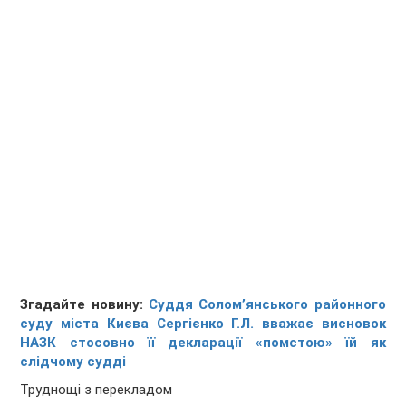
Згадайте новину:
Суддя Солом’янського районного
суду міста Києва Сергієнко Г.Л. вважає висновок
НАЗК стосовно її декларації «помстою» їй як
слідчому судді
Труднощі з перекладом