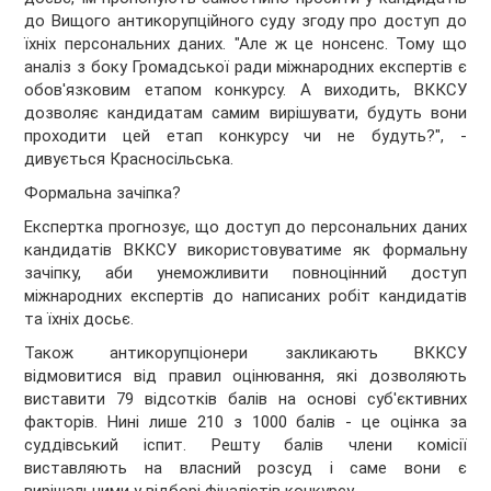
до Вищого антикорупційного суду згоду про доступ до
їхніх персональних даних. "Але ж це нонсенс. Тому що
аналіз з боку Громадської ради міжнародних експертів є
обов'язковим етапом конкурсу. А виходить, ВККСУ
дозволяє кандидатам самим вирішувати, будуть вони
проходити цей етап конкурсу чи не будуть?", -
дивується Красносільська.
Формальна зачіпка?
Експертка прогнозує, що доступ до персональних даних
кандидатів ВККСУ використовуватиме як формальну
зачіпку, аби унеможливити повноцінний доступ
міжнародних експертів до написаних робіт кандидатів
та їхніх досьє.
Також антикорупціонери закликають ВККСУ
відмовитися від правил оцінювання, які дозволяють
виставити 79 відсотків балів на основі суб'єктивних
факторів. Нині лише 210 з 1000 балів - це оцінка за
суддівський іспит. Решту балів члени комісії
виставляють на власний розсуд і саме вони є