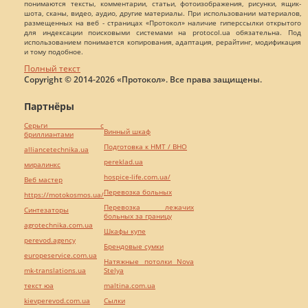
понимаются тексты, комментарии, статьи, фотоизображения, рисунки, ящик-
шота, сканы, видео, аудио, другие материалы. При использовании материалов,
размещенных на веб - страницах «Протокол» наличие гиперссылки открытого
для индексации поисковыми системами на protocol.ua обязательна. Под
использованием понимается копирования, адаптация, рерайтинг, модификация
и тому подобное.
Полный текст
Copyright © 2014-2026 «Протокол». Все права защищены.
Партнёры
Серьги с
Винный шкаф
бриллиантами
Подготовка к НМТ / ВНО
alliancetechnika.ua
pereklad.ua
миралинкс
hospice-life.com.ua/
Веб мастер
Перевозка больных
https://motokosmos.ua/
Перевозка лежачих
Синтезаторы
больных за границу
agrotechnika.com.ua
Шкафы купе
perevod.agency
Брендовые сумки
europeservice.com.ua
Натяжные потолки Nova
mk-translations.ua
Stelya
текст юа
maltina.com.ua
kievperevod.com.ua
Cылки