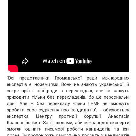
"Всі представники Громадської ради міжнародних
експертів є іноземцями. Вони не знають української. В
секретаріаті цієї ради є перекладачі, але їм кажуть
приходити тільки без перекладачів, бо це персональні
дані. Але ж без перекладу члени ГРМЕ не зможуть
зробити своє судження про кандидатів", - обурюється
експертка Центру протидії корупції Анастасія
Красносільська. За її словами, аби міжнародні експерти
змогли оцінити письмові роботи кандидатів та їхні
досьє, їм пропонують самостійно просити у кандидатів