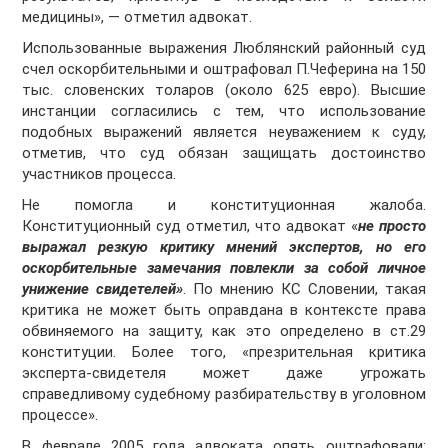
медицины», — отметил адвокат.
Использованные выражения Люблянский районный суд
счел оскорбительными и оштрафовал П.Чеферина на 150
тыс. словенских толаров (около 625 евро). Высшие
инстанции согласились с тем, что использование
подобных выражений является неуважением к суду,
отметив, что суд обязан защищать достоинство
участников процесса.
Не помогла и конституционная жалоба.
Конституционный суд отметил, что адвокат «
не просто
выражал резкую критику мнений экспертов, но его
оскорбительные замечания повлекли за собой личное
унижение свидетелей»
. По мнению КС Словении, такая
критика не может быть оправдана в контексте права
обвиняемого на защиту, как это определено в ст.29
конституции. Более того, «презрительная критика
эксперта-свидетеля может даже угрожать
справедливому судебному разбирательству в уголовном
процессе».
В феврале 2005 года адвоката опять оштрафовали: