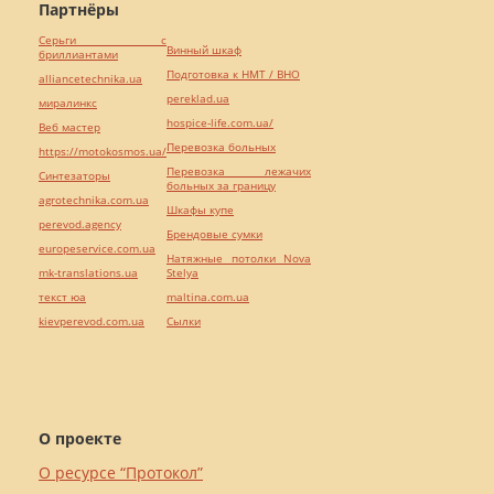
Партнёры
Серьги с
Винный шкаф
бриллиантами
Подготовка к НМТ / ВНО
alliancetechnika.ua
pereklad.ua
миралинкс
hospice-life.com.ua/
Веб мастер
Перевозка больных
https://motokosmos.ua/
Перевозка лежачих
Синтезаторы
больных за границу
agrotechnika.com.ua
Шкафы купе
perevod.agency
Брендовые сумки
europeservice.com.ua
Натяжные потолки Nova
mk-translations.ua
Stelya
текст юа
maltina.com.ua
kievperevod.com.ua
Cылки
О проекте
О ресурсе “Протокол”