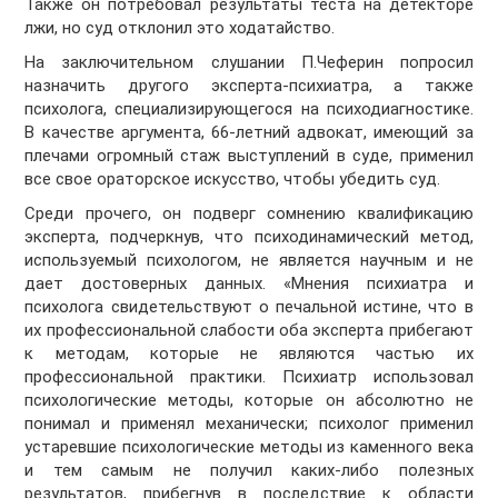
Также он потребовал результаты теста на детекторе
лжи, но суд отклонил это ходатайство.
На заключительном слушании П.Чеферин попросил
назначить другого эксперта-психиатра, а также
психолога, специализирующегося на психодиагностике.
В качестве аргумента, 66-летний адвокат, имеющий за
плечами огромный стаж выступлений в суде, применил
все свое ораторское искусство, чтобы убедить суд.
Среди прочего, он подверг сомнению квалификацию
эксперта, подчеркнув, что психодинамический метод,
используемый психологом, не является научным и не
дает достоверных данных. «Мнения психиатра и
психолога свидетельствуют о печальной истине, что в
их профессиональной слабости оба эксперта прибегают
к методам, которые не являются частью их
профессиональной практики. Психиатр использовал
психологические методы, которые он абсолютно не
понимал и применял механически; психолог применил
устаревшие психологические методы из каменного века
и тем самым не получил каких-либо полезных
результатов, прибегнув в последствие к области