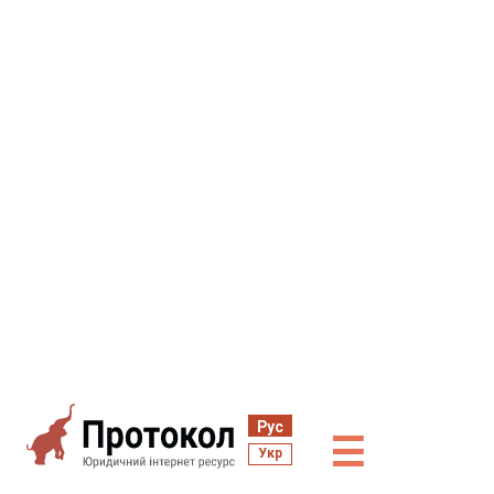
Рус
☰
Укр