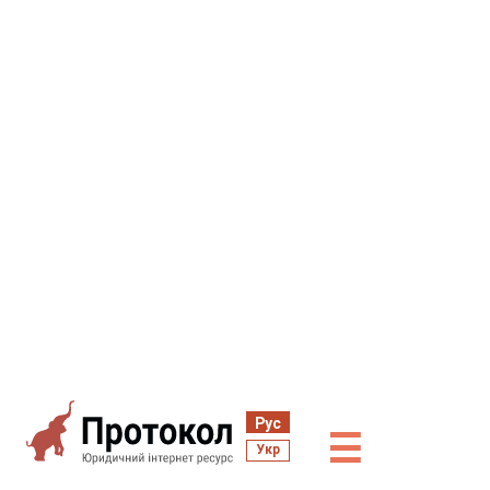
Рус
☰
Укр