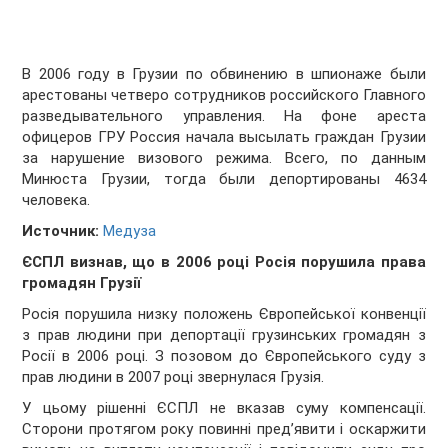
В 2006 году в Грузии по обвинению в шпионаже были
арестованы четверо сотрудников российского Главного
разведывательного управления. На фоне ареста
офицеров ГРУ Россия начала высылать граждан Грузии
за нарушение визового режима. Всего, по данным
Минюста Грузии, тогда были депортированы 4634
человека.
Источник:
Медуза
ЄСПЛ визнав, що в 2006 році Росія порушила права
громадян Грузії
Росія порушила низку положень Європейської конвенції
з прав людини при депортації грузинських громадян з
Росії в 2006 році. З позовом до Європейського суду з
прав людини в 2007 році звернулася Грузія.
У цьому рішенні ЄСПЛ не вказав суму компенсації.
Сторони протягом року повинні пред’явити і оскаржити