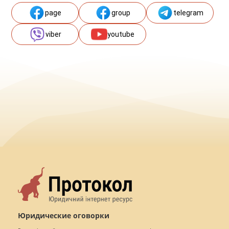
page
group
telegram
viber
youtube
Юридические оговорки