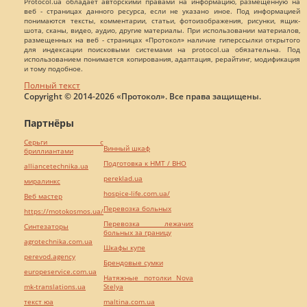
Protocol.ua обладает авторскими правами на информацию, размещенную на
веб - страницах данного ресурса, если не указано иное. Под информацией
понимаются тексты, комментарии, статьи, фотоизображения, рисунки, ящик-
шота, сканы, видео, аудио, другие материалы. При использовании материалов,
размещенных на веб - страницах «Протокол» наличие гиперссылки открытого
для индексации поисковыми системами на protocol.ua обязательна. Под
использованием понимается копирования, адаптация, рерайтинг, модификация
и тому подобное.
Полный текст
Copyright © 2014-2026 «Протокол». Все права защищены.
Партнёры
Серьги с
Винный шкаф
бриллиантами
Подготовка к НМТ / ВНО
alliancetechnika.ua
pereklad.ua
миралинкс
hospice-life.com.ua/
Веб мастер
Перевозка больных
https://motokosmos.ua/
Перевозка лежачих
Синтезаторы
больных за границу
agrotechnika.com.ua
Шкафы купе
perevod.agency
Брендовые сумки
europeservice.com.ua
Натяжные потолки Nova
mk-translations.ua
Stelya
текст юа
maltina.com.ua