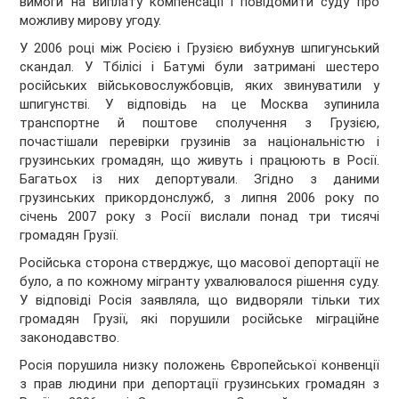
вимоги на виплату компенсації і повідомити суду про
можливу мирову угоду.
У 2006 році між Росією і Грузією вибухнув шпигунський
скандал. У Тбілісі і Батумі були затримані шестеро
російських військовослужбовців, яких звинуватили у
шпигунстві. У відповідь на це Москва зупинила
транспортне й поштове сполучення з Грузією,
почастішали перевірки грузинів за національністю і
грузинських громадян, що живуть і працюють в Росії.
Багатьох із них депортували. Згідно з даними
грузинських прикордонслужб, з липня 2006 року по
січень 2007 року з Росії вислали понад три тисячі
громадян Грузії.
Російська сторона стверджує, що масової депортації не
було, а по кожному мігранту ухвалювалося рішення суду.
У відповіді Росія заявляла, що видворяли тільки тих
громадян Грузії, які порушили російське міграційне
законодавство.
Росія порушила низку положень Європейської конвенції
з прав людини при депортації грузинських громадян з