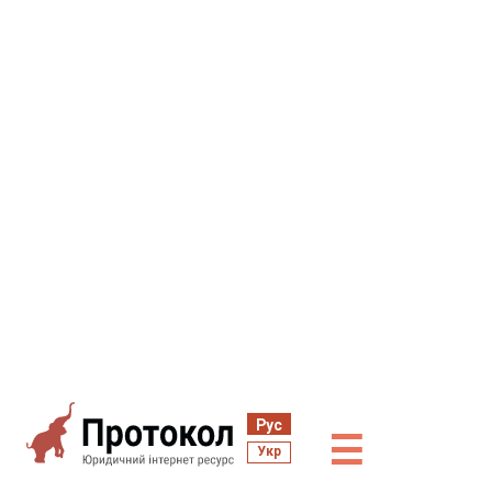
Рус
☰
Укр