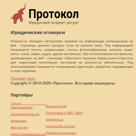
Юридические оговорки
Protocol.ua обладает авторскими правами на информацию, размещенную на
веб - страницах данного ресурса, если не указано иное. Под информацией
понимаются тексты, комментарии, статьи, фотоизображения, рисунки, ящик-
шота, сканы, видео, аудио, другие материалы. При использовании материалов,
размещенных на веб - страницах «Протокол» наличие гиперссылки открытого
для индексации поисковыми системами на protocol.ua обязательна. Под
использованием понимается копирования, адаптация, рерайтинг, модификация
и тому подобное.
Полный текст
Copyright © 2014-2026 «Протокол». Все права защищены.
Партнёры
Серьги с
Винный шкаф
бриллиантами
Подготовка к НМТ / ВНО
alliancetechnika.ua
pereklad.ua
миралинкс
hospice-life.com.ua/
Веб мастер
Перевозка больных
https://motokosmos.ua/