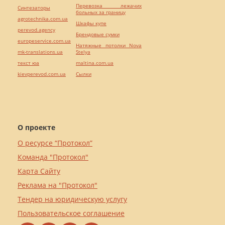
Перевозка лежачих
Синтезаторы
больных за границу
agrotechnika.com.ua
Шкафы купе
perevod.agency
Брендовые сумки
europeservice.com.ua
Натяжные потолки Nova
mk-translations.ua
Stelya
текст юа
maltina.com.ua
kievperevod.com.ua
Cылки
О проекте
О ресурсе “Протокол”
Команда "Протокол"
Карта Сайту
Реклама на "Протокол"
Тендер на юридическую услугу
Пользовательское соглашение