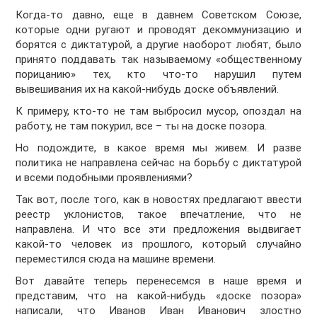
Когда-то давно, еще в давнем Советском Союзе,
которые одни ругают и проводят декоммунизацию и
борятся с диктатурой, а другие наоборот любят, было
принято поддавать так называемому «общественному
порицанию» тех, кто что-то нарушил путем
вывешивания их на какой-нибудь доске объявлений.
К примеру, кто-то не там выбросил мусор, опоздал на
работу, не там покурил, все – ты на доске позора.
Но подождите, в какое время мы живем. И разве
политика не направлена сейчас на борьбу с диктатурой
и всеми подобными проявлениями?
Так вот, после того, как в новостях предлагают ввести
реестр уклонистов, такое впечатление, что не
направлена. И что все эти предложения выдвигает
какой-то человек из прошлого, который случайно
переместился сюда на машине времени.
Вот давайте теперь перенесемся в наше время и
представим, что на какой-нибудь «доске позора»
написали, что Иванов Иван Иванович злостно