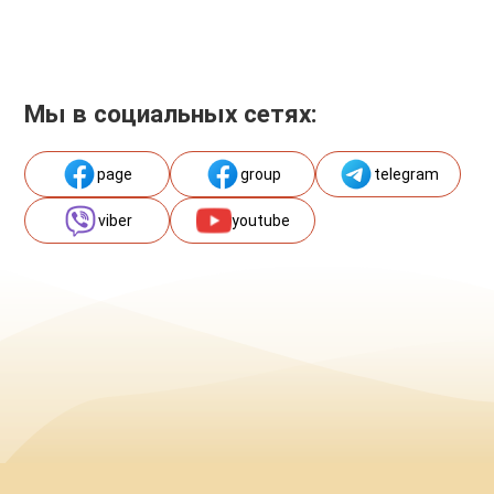
Мы в социальных сетях:
page
group
telegram
viber
youtube