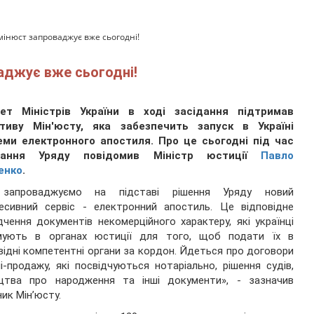
інюст запроваджує вже сьогодні!
аджує вже сьогодні!
нет Міністрів України в ході засідання підтримав
іативу Мін'юсту, яка забезпечить запуск в Україні
еми електронного апостиля. Про це сьогодні під час
дання Уряду повідомив Міністр юстиції
Павло
енко
.
запроваджуємо на підставі рішення Уряду новий
есивний сервіс - електронний апостиль. Це відповідне
дчення документів некомерційного характеру, які українці
мують в органах юстиції для того, щоб подати їх в
відні компетентні органи за кордон. Йдеться про договори
лі-продажу, які посвідчуються нотаріально, рішення судів,
оцтва про народження та інші документи», - зазначив
ник Мін’юсту.