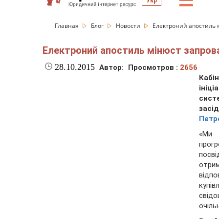
☰
Укр
Главная
Блог
Новости
Електроний апостиль м
Електроний апостиль мінюст запров
28.10.2015
Автор:
Просмотров :
2656
Кабі
ініц
сист
засі
Петр
«Ми 
прогр
посві
отри
відпо
купів
свід
очіль