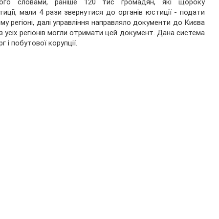
ого словами, раніше 120 тис громадян, які щороку
иції, мали 4 рази звернутися до органів юстиції ‑ подати
му регіоні, далі управління направляло документи до Києва
ці з усіх регіонів могли отримати цей документ. Дана система
 і побутової корупції.