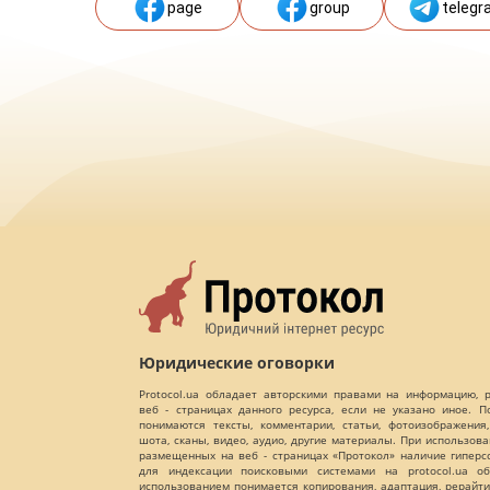
page
group
telegr
Юридические оговорки
Protocol.ua обладает авторскими правами на информацию,
веб - страницах данного ресурса, если не указано иное. 
понимаются тексты, комментарии, статьи, фотоизображения,
шота, сканы, видео, аудио, другие материалы. При использов
размещенных на веб - страницах «Протокол» наличие гиперс
для индексации поисковыми системами на protocol.ua об
использованием понимается копирования, адаптация, рерайти