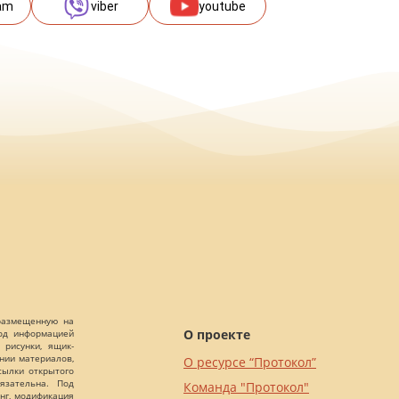
am
viber
youtube
 размещенную на
О проекте
Под информацией
 рисунки, ящик-
ании материалов,
О ресурсе “Протокол”
сылки открытого
язательна. Под
Команда "Протокол"
нг, модификация