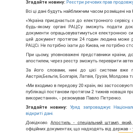
Згадайте новину:
Реєстри речових прав продовж
Всі ці дані будуть найближчим часом розміщені на
«Україна приєднається до електронного сервісу,
будь-якому органі РАЦСу зможуть подати доку
документи опрацьовуватимуться електронною сис
цей документ протягом 24 годин людина може р
РАЦСі. Не потрібно їхати до Києва, не потрібно сто
При цьому, уповноважені представники країни, д
апостилем, через реєстр зможуть перевірити автен
За його словами, нині до цієї системи вже п
Австрія,Бельгія, Болгарія, Латвія, Грузія, Молдова та
«Ми входимо в передову 20 країн, які застосовуют
публікації постанови протягом 2 тижнів новація п
використання», - резюмував Павло Петренко.
Згадайте новину:
Уряд запроваджує Націонал
відкриті дані.
Довідково
.
Апостиль - спеціальний штамп, який, 
офіційних документах, що надходять від держав - 