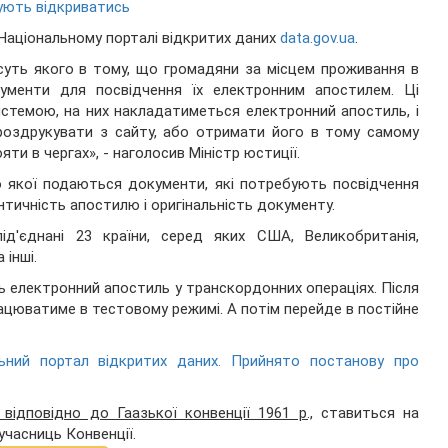
ують відкриватись
 Національному порталі відкритих даних
data.gov.ua
.
 суть якого в тому, що громадяни за місцем проживання в
менти для посвідчення їх електронним апостилем. Ці
темою, на них накладатиметься електронний апостиль, і
оздрукувати з сайту, або отримати його в тому самому
яти в чергах», - наголосив Міністр юстиції.
о якої подаються документи, які потребують посвідчення
тичність апостилю і оригінальність документу.
ід'єднані 23 країни, серед яких США, Великобританія,
 інші.
ь електронний апостиль у транскордонних операціях. Після
рацюватиме в тестовому режимі. А потім перейде в постійне
ьний портал відкритих даних. Прийнято постанову про
відповідно до Гаазької конвенції 1961 р.,
ставиться на
учасниць Конвенції.