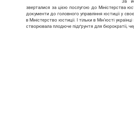
За й
зверталися за цією послугою до Міністерства юст
документи до головного управління юстиції у своє
в Міністерство юстиції. І тільки в Мін'юсті україн
створювала плодюче підґрунтя для бюрократії, черг