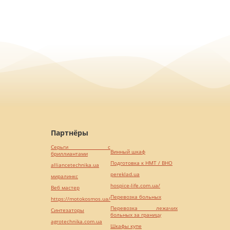
Партнёры
Серьги с
Винный шкаф
бриллиантами
Подготовка к НМТ / ВНО
alliancetechnika.ua
pereklad.ua
миралинкс
hospice-life.com.ua/
Веб мастер
Перевозка больных
https://motokosmos.ua/
Перевозка лежачих
Синтезаторы
больных за границу
agrotechnika.com.ua
Шкафы купе