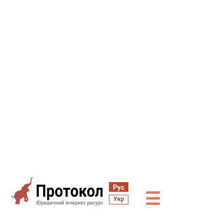
Рус
☰
Укр