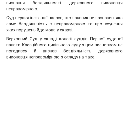
визнання бездіяльності державного виконавця
неправомірною.
Суд першої інстанції вказав, що заявник не зазначив, яка
саме бездіяльність є неправомірною та про усунення
яких порушень йде мова у скарзі.
Верховний Суд у складі колегії суддів Першої судової
палати Касаційного цивільного суду з цим висновком не
погодився й визнав бездіяльність державного
виконавця неправомірною з огляду на таке.