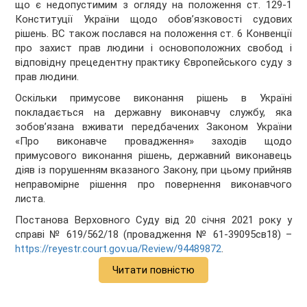
що є недопустимим з огляду на положення ст. 129-1
Конституції України щодо обов’язковості судових
рішень. ВС також послався на положення ст. 6 Конвенції
про захист прав людини і основоположних свобод і
відповідну прецедентну практику Європейського суду з
прав людини.
Оскільки примусове виконання рішень в Україні
покладається на державну виконавчу службу, яка
зобов’язана вживати передбачених Законом України
«Про виконавче провадження» заходів щодо
примусового виконання рішень, державний виконавець
діяв із порушенням вказаного Закону, при цьому прийняв
неправомірне рішення про повернення виконавчого
листа.
Постанова Верховного Суду від 20 січня 2021 року у
справі № 619/562/18 (провадження № 61-39095св18) –
https://reyestr.court.gov.ua/Review/94489872
.
Читати повністю