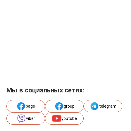
Мы в социальных сетях:
page
group
telegram
viber
youtube