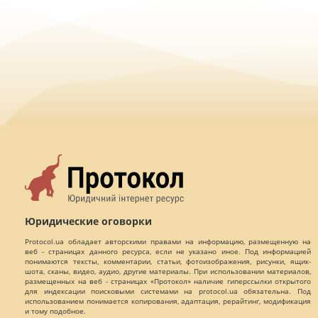
Юридические оговорки
Protocol.ua обладает авторскими правами на информацию, размещенную на
веб - страницах данного ресурса, если не указано иное. Под информацией
понимаются тексты, комментарии, статьи, фотоизображения, рисунки, ящик-
шота, сканы, видео, аудио, другие материалы. При использовании материалов,
размещенных на веб - страницах «Протокол» наличие гиперссылки открытого
для индексации поисковыми системами на protocol.ua обязательна. Под
использованием понимается копирования, адаптация, рерайтинг, модификация
и тому подобное.