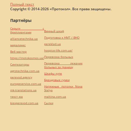
Полный текст
Copyright © 2014-2026 «Протокол». Все права защищены.
Партнёры
Серьги с
Винный шкаф
бриллиантами
Подготовка к НМТ / ВНО
alliancetechnika.ua
pereklad.ua
миралинкс
hospice-life.com.ua/
Веб мастер
Перевозка больных
https://motokosmos.ua/
Перевозка лежачих
Синтезаторы
больных за границу
agrotechnika.com.ua
Шкафы купе
perevod.agency
Брендовые сумки
europeservice.com.ua
Натяжные потолки Nova
mk-translations.ua
Stelya
текст юа
maltina.com.ua
kievperevod.com.ua
Cылки