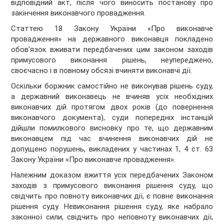
відповідний акт, після чого виносить постанову про
закінчення виконавчого провадження.
Статтею 18 Закону України «Про виконавче
провадження» на державного виконавця покладено
обов’язок вживати передбачених цим законом заходів
примусового виконання рішень, неупереджено,
своєчасно і в повному обсязі вчиняти виконавчі дії.
Оскільки боржник самостійно не виконував рішень суду,
а державний виконавець не вчиняв усіх необхідних
виконавчих дій протягом двох років (до повернення
виконавчого документа), суди попередніх інстанцій
дійшли помилкового висновку про те, що державним
виконавцем під час вчинення виконавчих дій не
допущено порушень, викладених у частинах 1, 4 ст. 63
Закону України «Про виконавче провадження».
Належним доказом вжиття усіх передбачених Законом
заходів з примусового виконання рішення суду, що
свідчить про повноту виконавчих дії, є повне виконання
рішення суду. Невиконання рішення суду, яке набрало
законної сили, свідчить про неповноту виконавчих дії,