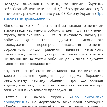
Порядок виконання рішень, за якими боржник
зобов’язаний вчинити певні дії або утриматися від їх
вчинення, регламентовано у ст. 63 Закону України «
Про
виконавче провадження
».
Відповідно до ч. 1 цієї статті за такими рішеннями
виконавець наступного робочого дня після закінчення
строку, визначеного ч. 6 ст. 26 вказаного Закону (10
робочих днів після відкриття виконавчого
провадження), перевіряє виконання рішення
боржником. Якщо рішення підлягає негайному
виконанню, виконавець перевіряє виконання рішення
не пізніш як на третій робочий день після відкриття
виконавчого провадження.
Згідно із ч. 4 цієї статті виконавець під час виконання
такого рішення доводить до відома боржника
резолютивну частину рішення, про що складає
відповідний акт, після чого виносить постанову про
закінчення виконавчого провадження.
Статтею 18 Закону України «
Про виконавче
провадження
» на державного виконавця покладено
обов’язок вживати передбачених цим законом заходів