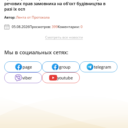
речових прав замовника на об’єкт будівництва в
разі їх осп
Автор:
Лента от Протокола
05.08.2026
Просмотров:
399
Коментарии:
0
Смотреть все новости
Мы в социальных сетях:
page
group
telegram
viber
youtube