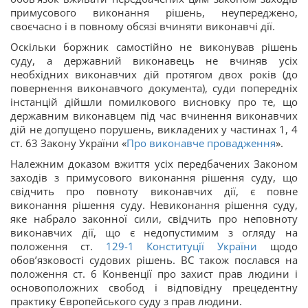
примусового виконання рішень, неупереджено,
своєчасно і в повному обсязі вчиняти виконавчі дії.
Оскільки боржник самостійно не виконував рішень
суду, а державний виконавець не вчиняв усіх
необхідних виконавчих дій протягом двох років (до
повернення виконавчого документа), суди попередніх
інстанцій дійшли помилкового висновку про те, що
державним виконавцем під час вчинення виконавчих
дій не допущено порушень, викладених у частинах 1, 4
ст. 63 Закону України «
Про виконавче провадження
».
Належним доказом вжиття усіх передбачених Законом
заходів з примусового виконання рішення суду, що
свідчить про повноту виконавчих дії, є повне
виконання рішення суду. Невиконання рішення суду,
яке набрало законної сили, свідчить про неповноту
виконавчих дії, що є недопустимим з огляду на
положення ст.
129-1
Конституції України
щодо
обов’язковості судових рішень. ВС також послався на
положення ст. 6 Конвенції про захист прав людини і
основоположних свобод і відповідну прецедентну
практику Європейського суду з прав людини.