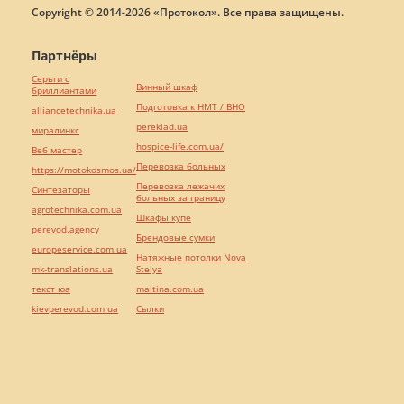
Copyright © 2014-2026 «Протокол». Все права защищены.
Партнёры
Серьги с
Винный шкаф
бриллиантами
Подготовка к НМТ / ВНО
alliancetechnika.ua
pereklad.ua
миралинкс
hospice-life.com.ua/
Веб мастер
Перевозка больных
https://motokosmos.ua/
Перевозка лежачих
Синтезаторы
больных за границу
agrotechnika.com.ua
Шкафы купе
perevod.agency
Брендовые сумки
europeservice.com.ua
Натяжные потолки Nova
mk-translations.ua
Stelya
текст юа
maltina.com.ua
kievperevod.com.ua
Cылки