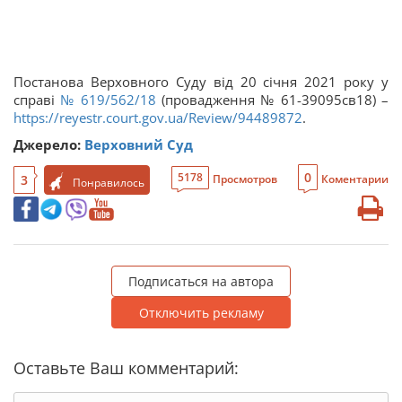
Постанова Верховного Суду від 20 січня 2021 року у
справі
№ 619/562/18
(провадження № 61-39095св18) –
https://reyestr.court.gov.ua/Review/94489872
.
Джерело:
Верховний Суд
0
5178
3
Просмотров
Коментарии
Понравилось
Подписаться на автора
Отключить рекламу
Оставьте Ваш комментарий: