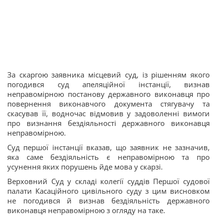
За скаргою заявника місцевий суд, із рішенням якого
погодився суд апеляційної інстанції, визнав
неправомірною постанову державного виконавця про
повернення виконавчого документа стягувачу та
скасував її, водночас відмовив у задоволенні вимоги
про визнання бездіяльності державного виконавця
неправомірною.
Суд першої інстанції вказав, що заявник не зазначив,
яка саме бездіяльність є неправомірною та про
усунення яких порушень йде мова у скарзі.
Верховний Суд у складі колегії суддів Першої судової
палати Касаційного цивільного суду з цим висновком
не погодився й визнав бездіяльність державного
виконавця неправомірною з огляду на таке.