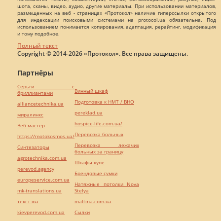
шота, сканы, видео, аудио, другие материалы. При использовании материалов,
размещенных на веб - страницах «Протокол» наличие гиперссылки открытого
для индексации поисковыми системами на protocol.ua обязательна. Под
использованием понимается копирования, адаптация, рерайтинг, модификация
и тому подобное.
Полный текст
Copyright © 2014-2026 «Протокол». Все права защищены.
Партнёры
Серьги с
Винный шкаф
бриллиантами
Подготовка к НМТ / ВНО
alliancetechnika.ua
pereklad.ua
миралинкс
hospice-life.com.ua/
Веб мастер
Перевозка больных
https://motokosmos.ua/
Перевозка лежачих
Синтезаторы
больных за границу
agrotechnika.com.ua
Шкафы купе
perevod.agency
Брендовые сумки
europeservice.com.ua
Натяжные потолки Nova
mk-translations.ua
Stelya
текст юа
maltina.com.ua
kievperevod.com.ua
Cылки