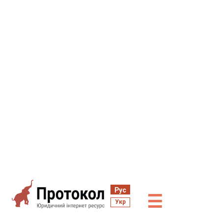
Рус
☰
Укр