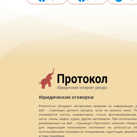
Юридические оговорки
Protocol.ua обладает авторскими правами на информацию,
веб - страницах данного ресурса, если не указано иное. 
понимаются тексты, комментарии, статьи, фотоизображения,
шота, сканы, видео, аудио, другие материалы. При использов
размещенных на веб - страницах «Протокол» наличие гиперс
для индексации поисковыми системами на protocol.ua об
использованием понимается копирования, адаптация, рерайти
и тому подобное.