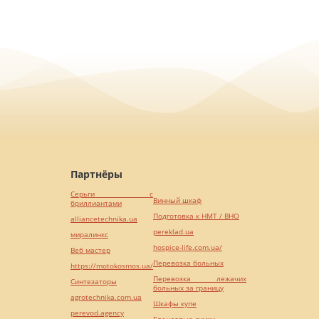
Партнёры
Серьги с
Винный шкаф
бриллиантами
Подготовка к НМТ / ВНО
alliancetechnika.ua
pereklad.ua
миралинкс
hospice-life.com.ua/
Веб мастер
Перевозка больных
https://motokosmos.ua/
Перевозка лежачих
Синтезаторы
больных за границу
agrotechnika.com.ua
Шкафы купе
perevod.agency
Брендовые сумки