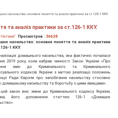
шнє насильство: основне поняття та аналіз практики за ст.126-1 ККУ.
 та аналіз практики за ст.126-1 ККУ.
 Натини"
Просмотров :
36628
шнє насильство: основне поняття та аналіз практики
.126-1 ККУ.
налізація домашнього насильства, яка фактично почалася
чня 2019 року, коли набрав чинності Закон України «Про
ення змін до Кримінального та Кримінального
суального кодексів України з метою реалізації положень
нції Ради Європи про запобігання насильству стосовно
 і домашньому насильству та боротьбу з цими явищами».
цей закон вніс зміни до Кримінального кодексу України,
ема, його доповнення статтею 126-1 «Домашнє
ьство».