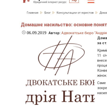
☰
Укр
Главная
Блог
Консультации от юристов
Дома
Домашнє насильство: основне поняття
06.09.2019
Автор:
Адвокатське бюро "Андрія
Дома
за ст
Кримі
11 сі
внес
проце
Конве
жінок
Саме 
зокр
насил