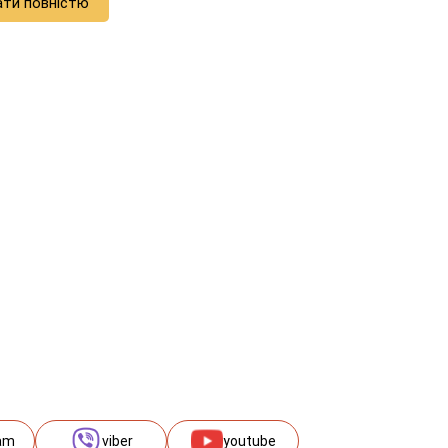
ати повністю
am
viber
youtube