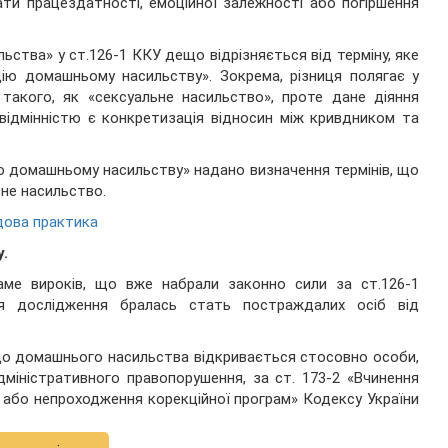
ати працездатності, емоційної залежності або погіршення
ства» у ст.126-1 ККУ дещо відрізняється від терміну, яке
дію домашньому насильству». Зокрема, різниця полягає у
 такого, як «сексуальне насильство», проте дане діяння
відмінністю є конкретизація відносин між кривдником та
ію домашньому насильству» надано визначення термінів, що
ьне насильство.
дова практика
.
аме вироків, що вже набрали законно сили за ст.126-1
ля дослідження бралась стать постраждалих осіб від
до домашнього насильства відкривається стосовно особи,
дміністративного правопорушення, за ст. 173-2 «Вчинення
у або непроходження корекційної програм» Кодексу України