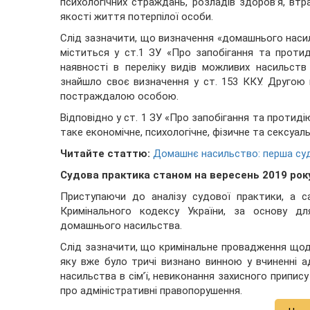
психологічних страждань, розладів здоров’я, втр
якості життя потерпілої особи.
Слід зазначити, що визначення «домашнього насиль
міститься у ст.1 ЗУ «Про запобігання та проти
наявності в переліку видів можливих насильств
знайшло своє визначення у ст. 153 ККУ. Другою 
постраждалою особою.
Відповідно у ст. 1 ЗУ «Про запобігання та протид
таке економічне, психологічне, фізичне та сексуал
Читайте статтю:
Домашнє насильство: перша су
Судова практика станом на вересень 2019 року
Приступаючи до аналізу судової практики, а с
Кримінального кодексу України, за основу д
домашнього насильства.
Слід зазначити, що кримінальне провадження що
яку вже було тричі визнано винною у вчиненні а
насильства в сім’ї, невиконання захисного припис
про адміністративні правопорушення.