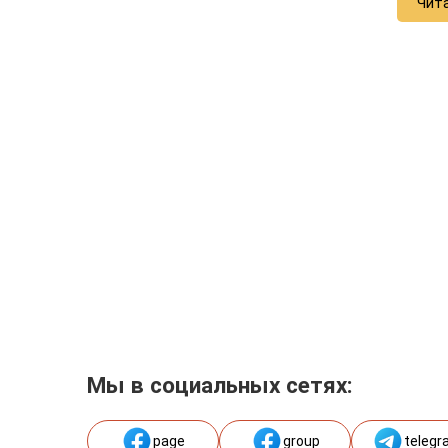
Чит
Мы в социальных сетях:
page
group
telegr