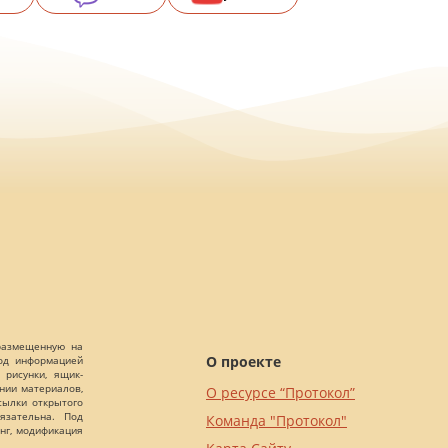
 размещенную на
О проекте
Под информацией
 рисунки, ящик-
ании материалов,
О ресурсе “Протокол”
сылки открытого
язательна. Под
Команда "Протокол"
нг, модификация