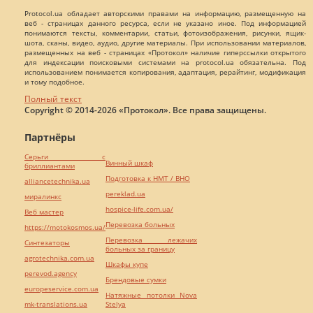
Protocol.ua обладает авторскими правами на информацию, размещенную на
веб - страницах данного ресурса, если не указано иное. Под информацией
понимаются тексты, комментарии, статьи, фотоизображения, рисунки, ящик-
шота, сканы, видео, аудио, другие материалы. При использовании материалов,
размещенных на веб - страницах «Протокол» наличие гиперссылки открытого
для индексации поисковыми системами на protocol.ua обязательна. Под
использованием понимается копирования, адаптация, рерайтинг, модификация
и тому подобное.
Полный текст
Copyright © 2014-2026 «Протокол». Все права защищены.
Партнёры
Серьги с
Винный шкаф
бриллиантами
Подготовка к НМТ / ВНО
alliancetechnika.ua
pereklad.ua
миралинкс
hospice-life.com.ua/
Веб мастер
Перевозка больных
https://motokosmos.ua/
Перевозка лежачих
Синтезаторы
больных за границу
agrotechnika.com.ua
Шкафы купе
perevod.agency
Брендовые сумки
europeservice.com.ua
Натяжные потолки Nova
mk-translations.ua
Stelya