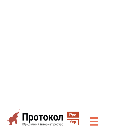
Рус
☰
Укр