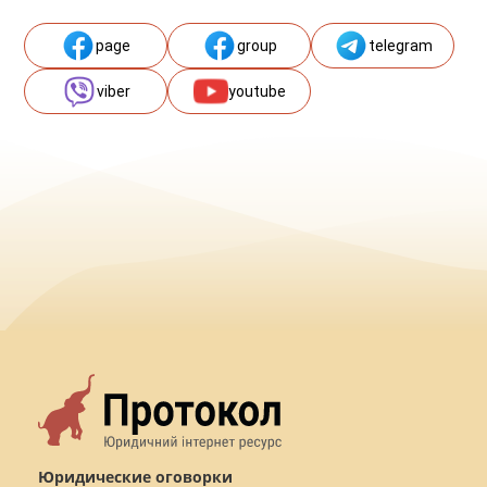
page
group
telegram
viber
youtube
Юридические оговорки