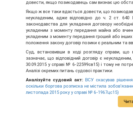
довести, якщо позикодавець сам визнає цю обстав
Якщо ж все таки вдасться довести, що позикодаве
неукладеним, адже відповідно до ч. 2 ст. 640 
законодавства для укладення договору необхідні 
укладеним з моменту передання майна або вчинен
укладеним з моменту передання грошей або інших 
положення закону договір позики є реальним та в
Суд, встановивши в ході розгляду справи, що г
зазначає, що відповідний договір є неукладеним,
30.09.2015 у справі № 6-22599св15) і тому не потр
Аналізі окремих питань судової практики.
Аналізуйте судовий акт:
ВСУ скасував рішення 
оскільки боргова розписка не містила зобов’язан
листопада 2015 року у справі № 6-1967цс15)
Чит