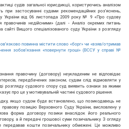
актиці судів загальної юрисдикції, користуючись аналізом
ь при застосуванні судами рекомендаційних роз’яснень,
ду України від 06 листопада 2009 року № 9 «Про судову
я правочинів недійсними» (далі - Аналіз окремих питань
на сайті Вищого спеціалізованого суду України з розгляду
ов’язково повинна містити слово «борг» чи «взяв/отримав
чення зобов’язання «повернути гроші» (ВССУ у справі №
знання правочину (договору) неукладеним не відповідає
тересів, передбачених законом; судам слід відмовляти у
ді розгляду судового спору суд виявить ознаки за якими
казує про це у мотивувальній частині судового рішення.
падку, якщо судом буде встановлено, що позикодавець не
 правову позицію Верховного Суду України, висловлену у
мова форма договору позики внаслідок його реального
овору, а й передачі грошової суми позичальнику. З огляду
е передавав кошти позичальнику обмежені. Це можливо