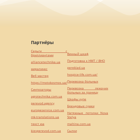
Партнёры
Серьги с
Винный шкаф
бриллиантами
Подготовка к НМТ / ВНО
alliancetechnika.ua
pereklad.ua
миралинкс
hospice-life.com.ua/
Веб мастер
Перевозка больных
https://motokosmos.ua/
Перевозка лежачих
Синтезаторы
больных за границу
agrotechnika.com.ua
Шкафы купе
perevod.agency
Брендовые сумки
europeservice.com.ua
Натяжные потолки Nova
mk-translations.ua
Stelya
текст юа
maltina.com.ua
kievperevod.com.ua
Cылки