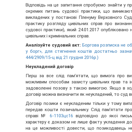
Відповідь на це запитання спробуємо знайти у пр
окремих питань судової практики, що виникают
викладених у постанові Пленуму Верховного Су
практику розгляду цивільних справ про визнанн
судової практики), який 24.01.2017 опубліковано 
цивільних і кримінальних справ.
Аналізуйте судовий акт:
Боргова розписка не об
у борг», для стягнення коштів достатньо зазна
444/2909/15-ц від 21 грудня 2016р.)
Неукладений договір
Перш за все слід пам’ятати, що вимога про ви
можливим способам захисту цивільних прав та ін
задоволенні позову з такою вимогою. Якщо в хо
договір можна визначити як неукладений, то суд в
Договір позики є неукладеним тільки у тому ви
передав кошти позичальнику. Слід пам’ятати про
справі №
6-1103цс16
відповідно до якої пись
характеру є доказом не лише факту укладення дог
на це можливості довести, що позикодавець н