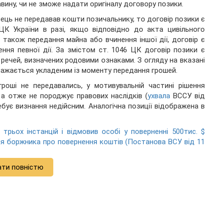
ину, чи не зможе надати оригіналу договору позики.
ць не передавав кошти позичальнику, то договір позики є
ЦК України в разі, якщо відповідно до акта цивільного
також передання майна або вчинення іншої дії, договір є
ня певної дії. За змістом ст. 1046 ЦК договір позики є
речей, визначених родовими ознаками. З огляду на вказані
важається укладеним із моменту передання грошей.
роші не передавались, у мотивувальній частині рішення
 а отже не породжує правових наслідків (
ухвала
ВССУ від
ебує визнання недійсним. Аналогічна позиції відображена в
трьох інстанцій і відмовив особі у поверненні 500тис. $
ня боржника про повернення коштів (Постанова ВСУ від 11
ати повністю