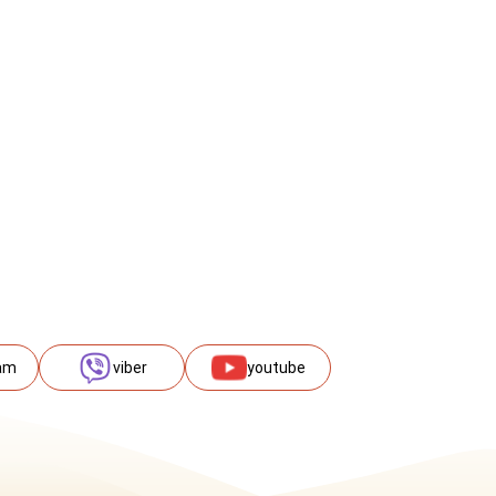
am
viber
youtube