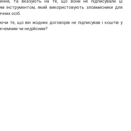
дення, та вказують на те, що вони не підписували ці
ним інструментом, який використовують зловмисники для
чних осіб.
ючи те, що він жодних договорів не підписував і коштів у
нікчемним чи недійсним?