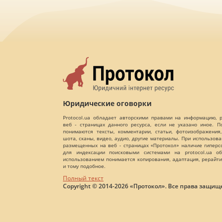
Юридические оговорки
Protocol.ua обладает авторскими правами на информацию,
веб - страницах данного ресурса, если не указано иное. 
понимаются тексты, комментарии, статьи, фотоизображения,
шота, сканы, видео, аудио, другие материалы. При использов
размещенных на веб - страницах «Протокол» наличие гиперс
для индексации поисковыми системами на protocol.ua об
использованием понимается копирования, адаптация, рерайти
и тому подобное.
Полный текст
Copyright © 2014-2026 «Протокол». Все права защищ