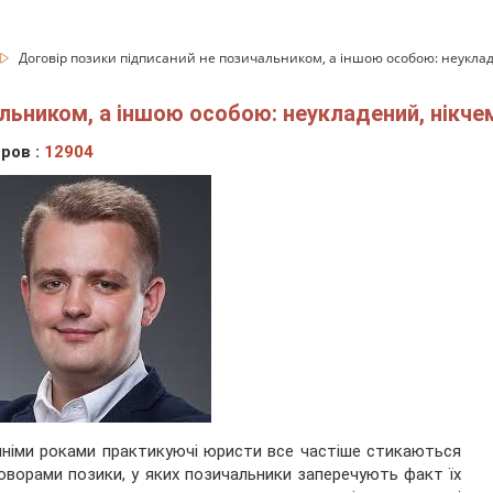
Договір позики підписаний не позичальником, а іншою особою: неукла
льником, а іншою особою: неукладений, нікче
ров :
12904
німи роками практикуючі юристи все частіше стикаються
оворами позики, у яких позичальники заперечують факт їх