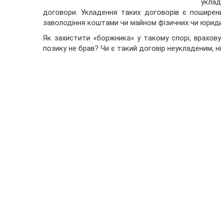
укла
договори. Укладення таких договорів є пошире
заволодіння коштами чи майном фізичних чи юриди
Як захистити «боржника» у такому спорі, врахову
позику не брав? Чи є такий договір неукладеним, 