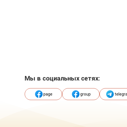
Мы в социальных сетях:
page
group
telegr