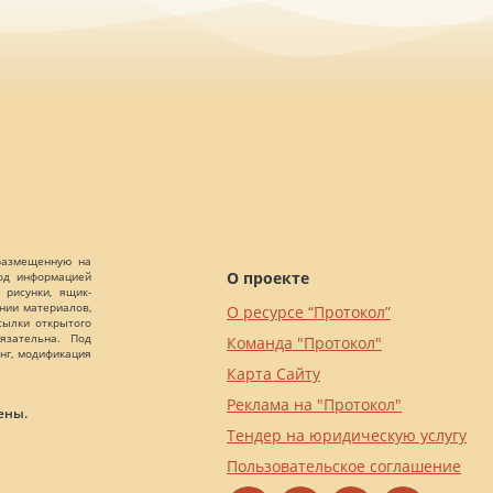
 размещенную на
О проекте
Под информацией
 рисунки, ящик-
ании материалов,
О ресурсе “Протокол”
сылки открытого
язательна. Под
Команда "Протокол"
нг, модификация
Карта Сайту
Реклама на "Протокол"
ены.
Тендер на юридическую услугу
Пользовательское соглашение