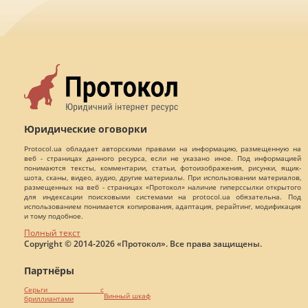
Юридические оговорки
Protocol.ua обладает авторскими правами на информацию, размещенную на
веб - страницах данного ресурса, если не указано иное. Под информацией
понимаются тексты, комментарии, статьи, фотоизображения, рисунки, ящик-
шота, сканы, видео, аудио, другие материалы. При использовании материалов,
размещенных на веб - страницах «Протокол» наличие гиперссылки открытого
для индексации поисковыми системами на protocol.ua обязательна. Под
использованием понимается копирования, адаптация, рерайтинг, модификация
и тому подобное.
Полный текст
Copyright © 2014-2026 «Протокол». Все права защищены.
Партнёры
Серьги с
Винный шкаф
бриллиантами