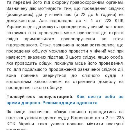
та передачі його під охорону правоохоронним органам.
Зазначену дію мотивують тим, що проведення слідчих
(розшукових) дій у нічний час (з 22 до 6 години) не
допускається. Але, відповідно до ч. 4 ст. 223 КПК
України слідчі дії можуть проводитись у нічний час, коли
затримка в їх проведенні може призвести до втрати
слідів кримінального правопорушення чи втечі
підозрюваного. Отже, зазначена норма встановлює, що
проведення обшуку можливо провести у нічний час при
наявності вказаних підстав. З цього слідує, якщо особа,
яка проводить обшук, покинула місце його проведення,
то для подальшого продовження зазначеної слідчої дії,
вона повинна звернутися до слідчого судді з
відповідним клопотанням на отримання дозволу на
проведення такого обшуку.
Пользуйтесь консультацией:
Как вести себя во
время допроса. Рекомендации адвоката
Як вище зазначено, обшук повинен проводитись на
підставі ухвали слідчого судді. Відповідно до ч. 2 ст. 235
КПК України така ухвала повинна містити наступні