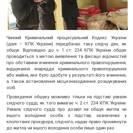
Чинний Кримінальний процесуальний Кодекс України
(далі – КПК України) передбачає таку слідчу дію, як
обшук. Відповідно до ч. 1 ст. 234 КПК України обшук
проводиться з метою виявлення та фіксації відомостей
про обставини вчинення кримінального правопорушення,
відшукання знаряддя кримінального правопорушення
або майна, яке було здобуте у результаті його вчинення,
а також встановлення місцезнаходження розшукуваних
осіб.
Проведення обшуку можливо тільки на підставі ухвали
слідчого судді, як того вимагає ч. 2 ст. 234 КПК України.
Ухвала слідчого судді про дозвіл на обшук житла чи
іншого володіння особи з підстав, зазначених у
клопотанні прокурора, слідчого, надає право проникнути
до житла чи іншого володіння особи лише один раз.