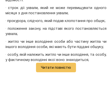
відомості:
· строк дії ухвали, який не може перевищувати одного
місяця з дня постановлення ухвали;
· прокурора, слідчого, який подав клопотання про обшук;
· положення закону, на підставі якого постановляється
ухвала;
· житло чи інше володіння особи або частину житла чи
іншого володіння особи, які мають бути піддані обшуку;
· особу, якій належить житло чи інше володіння, та особу,
у фактичному володінні якої воно знаходиться;
Читати повністю