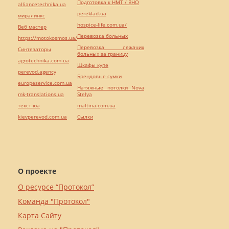
Подготовка к НМТ / ВНО
alliancetechnika.ua
pereklad.ua
миралинкс
hospice-life.com.ua/
Веб мастер
Перевозка больных
https://motokosmos.ua/
Перевозка лежачих
Синтезаторы
больных за границу
agrotechnika.com.ua
Шкафы купе
perevod.agency
Брендовые сумки
europeservice.com.ua
Натяжные потолки Nova
mk-translations.ua
Stelya
текст юа
maltina.com.ua
kievperevod.com.ua
Cылки
О проекте
О ресурсе “Протокол”
Команда "Протокол"
Карта Сайту