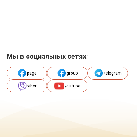
Мы в социальных сетях:
page
group
telegram
viber
youtube