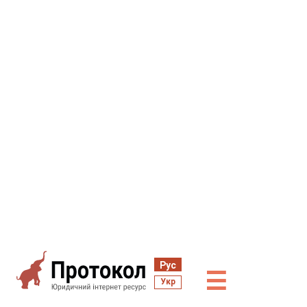
Рус
☰
Укр