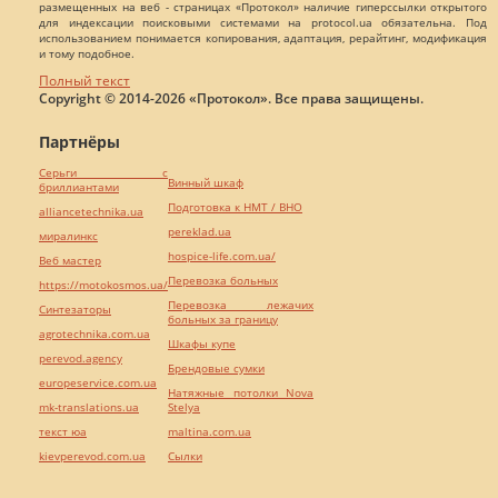
размещенных на веб - страницах «Протокол» наличие гиперссылки открытого
для индексации поисковыми системами на protocol.ua обязательна. Под
использованием понимается копирования, адаптация, рерайтинг, модификация
и тому подобное.
Полный текст
Copyright © 2014-2026 «Протокол». Все права защищены.
Партнёры
Серьги с
Винный шкаф
бриллиантами
Подготовка к НМТ / ВНО
alliancetechnika.ua
pereklad.ua
миралинкс
hospice-life.com.ua/
Веб мастер
Перевозка больных
https://motokosmos.ua/
Перевозка лежачих
Синтезаторы
больных за границу
agrotechnika.com.ua
Шкафы купе
perevod.agency
Брендовые сумки
europeservice.com.ua
Натяжные потолки Nova
mk-translations.ua
Stelya
текст юа
maltina.com.ua
kievperevod.com.ua
Cылки