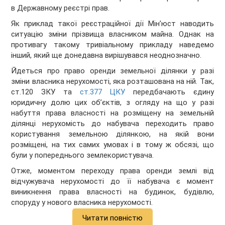
в Державному реєстрі прав.
Як приклад такої реєстраційної дії Мін’юст наводить
ситуацію зміни прізвища власником майна. Однак на
противагу такому тривіальному прикладу наведемо
інший, який ще донедавна вирішувався неоднозначно.
Йдеться про право оренди земельної ділянки у разі
зміни власника нерухомості, яка розташована на ній. Так,
ст.120 ЗКУ та
ст.377 ЦКУ
передбачають єдину
юридичну долю цих об’єктів, з огляду на що у разі
набуття права власності на розміщену на земельній
ділянці нерухомість до набувача переходить право
користування земельною ділянкою, на якій вони
розміщені, на тих самих умовах і в тому ж обсязі, що
були у попереднього землекористувача.
Отже, моментом переходу права оренди землі від
відчужувача нерухомості до її набувача є момент
виникнення права власності на будинок, будівлю,
споруду у нового власника нерухомості.
Читати повністю