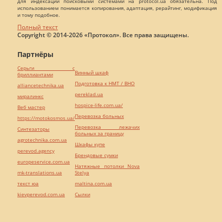
для индексации поисковыми системами на protocol.ua обязательна. Под
использованием понимается копирования, адаптация, рерайтинг, модификация
и тому подобное.
Полный текст
Copyright © 2014-2026 «Протокол». Все права защищены.
Партнёры
Серьги с
Винный шкаф
бриллиантами
Подготовка к НМТ / ВНО
alliancetechnika.ua
pereklad.ua
миралинкс
hospice-life.com.ua/
Веб мастер
Перевозка больных
https://motokosmos.ua/
Перевозка лежачих
Синтезаторы
больных за границу
agrotechnika.com.ua
Шкафы купе
perevod.agency
Брендовые сумки
europeservice.com.ua
Натяжные потолки Nova
mk-translations.ua
Stelya
текст юа
maltina.com.ua
kievperevod.com.ua
Cылки