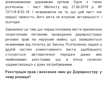
уповноважених державних органів. Одне з таких
роз’яснень – лист Мін’юсту від 21.06.2018 р. №
7211/8.4/32-18. І незважаючи на те, що цей лист «не
першої свіжості», його мета не втрачає актуальності і
сьогодні.
Зумовлено це тим, що перша половина листа присвячена
теоретичним питанням проведення держреєстрації
речових прав на нерухоме майно, що залишаються
незмінними від початку дії Закону. Роз’яснення, надані у
другій частині коментованого листа, здебільшого
стосуються автоматичної передачі даних між
«майновими» реєстрами, що в епоху сучасної
«діджиталізації» є дуже затребуваними.
Реєстрація прав і внесення змін до Держреєстру: у
чому різниця?