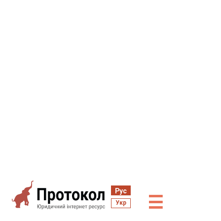
Рус
☰
Укр