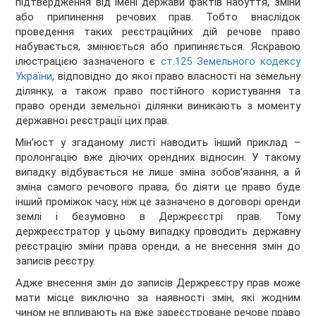
підтвердження від імені держави фактів набуття, зміни
або припинення речових прав. Тобто внаслідок
проведення таких реєстраційних дій речове право
набувається, змінюється або припиняється. Яскравою
ілюстрацією зазначеного є
ст.125 Земельного кодексу
України
, відповідно до якої право власності на земельну
ділянку, а також право постійного користування та
право оренди земельної ділянки виникають з моменту
державної реєстрації цих прав.
Мін’юст у згаданому листі наводить інший приклад –
пролонгацію вже діючих орендних відносин. У такому
випадку відбувається не лише зміна зобов’язання, а й
зміна самого речового права, бо діяти це право буде
інший проміжок часу, ніж це зазначено в договорі оренди
землі і безумовно в Держреєстрі прав. Тому
держреєстратор у цьому випадку проводить державну
реєстрацію зміни права оренди, а не внесення змін до
записів реєстру.
Адже внесення змін до записів Держреєстру прав може
мати місце виключно за наявності змін, які жодним
чином не впливають на вже зареєстроване речове право