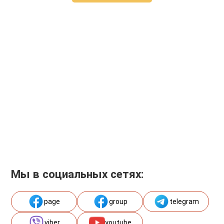
Мы в социальных сетях:
page
group
telegram
viber
youtube