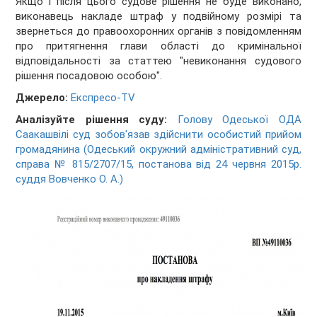
Якщо і після цього судове рішення не буде виконано,
виконавець накладе штраф у подвійному розмірі та
звернеться до правоохоронних органів з повідомленням
про притягнення глави області до кримінальної
відповідальності за статтею "невиконання судового
рішення посадовою особою".
Джерело:
Експресо-TV
Аналізуйте рішення суду:
Голову Одеської ОДА
Саакашвілі суд зобов'язав здійснити особистий прийом
громадянина (Одеський окружний адміністративний суд,
справа № 815/2707/15, постанова від 24 червня 2015р.
суддя Вовченко О. А.)