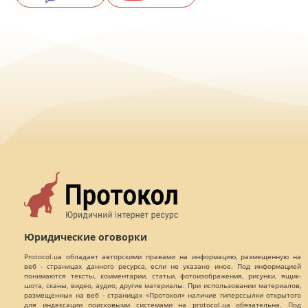
Юридические оговорки
Protocol.ua обладает авторскими правами на информацию, размещенную на
веб - страницах данного ресурса, если не указано иное. Под информацией
понимаются тексты, комментарии, статьи, фотоизображения, рисунки, ящик-
шота, сканы, видео, аудио, другие материалы. При использовании материалов,
размещенных на веб - страницах «Протокол» наличие гиперссылки открытого
для индексации поисковыми системами на protocol.ua обязательна. Под