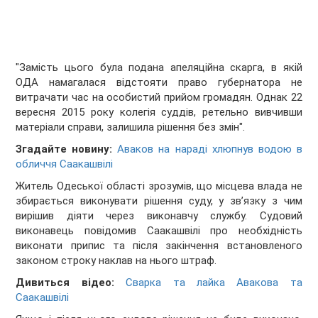
"Замість цього була подана апеляційна скарга, в якій
ОДА намагалася відстояти право губернатора не
витрачати час на особистий прийом громадян. Однак 22
вересня 2015 року колегія суддів, ретельно вивчивши
матеріали справи, залишила рішення без змін".
Згадайте новину:
Аваков на нараді хлюпнув водою в
обличчя Саакашвілі
Житель Одеської області зрозумів, що місцева влада не
збирається виконувати рішення суду, у зв’язку з чим
вирішив діяти через виконавчу службу. Судовий
виконавець повідомив Саакашвілі про необхідність
виконати припис та після закінчення встановленого
законом строку наклав на нього штраф.
Дивиться відео:
Сварка та лайка Авакова та
Саакашвілі