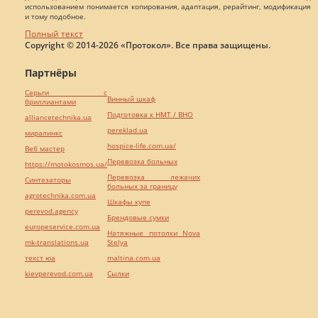
использованием понимается копирования, адаптация, рерайтинг, модификация
и тому подобное.
Полный текст
Copyright © 2014-2026 «Протокол». Все права защищены.
Партнёры
Серьги с
Винный шкаф
бриллиантами
Подготовка к НМТ / ВНО
alliancetechnika.ua
pereklad.ua
миралинкс
hospice-life.com.ua/
Веб мастер
Перевозка больных
https://motokosmos.ua/
Перевозка лежачих
Синтезаторы
больных за границу
agrotechnika.com.ua
Шкафы купе
perevod.agency
Брендовые сумки
europeservice.com.ua
Натяжные потолки Nova
mk-translations.ua
Stelya
текст юа
maltina.com.ua
kievperevod.com.ua
Cылки