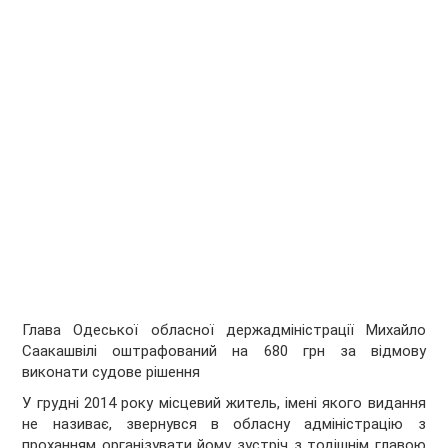
Глава Одеської обласної держадміністрації Михайло
Саакашвілі оштрафований на 680 грн за відмову
виконати судове рішення
У грудні 2014 року місцевий житель, імені якого видання
не називає, звернувся в обласну адміністрацію з
проханням організувати йому зустріч з тодішнім главою