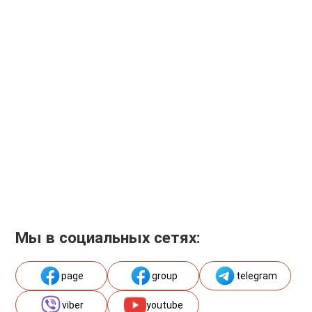
Мы в социальных сетях:
page
group
telegram
viber
youtube