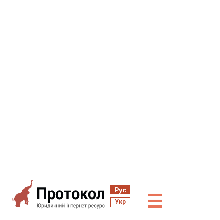
Рус
☰
Укр