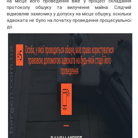
на місце його проведення вже у процесі складання
протоколу обшуку та вилучення майна. Слідчий
відмовляв захиснику у допуску на місце обшуку, оскільки
адвоката не було на початку проведення процесуальної
дії.