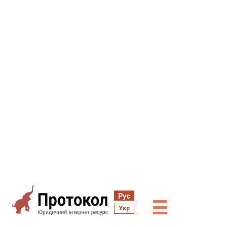
Рус
☰
Укр