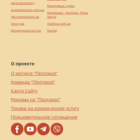
perevod.agency
Брендовые сумки
europeservice.com.ua
Натяжные потолки Nova
mk-translations.ua
Stelya
текст юа
maltina.com.ua
kievperevod.com.ua
Cылки
О проекте
О ресурсе “Протокол”
Команда "Протокол"
Карта Сайту
Реклама на "Протокол"
Тендер на юридическую услугу
Пользовательское соглашение