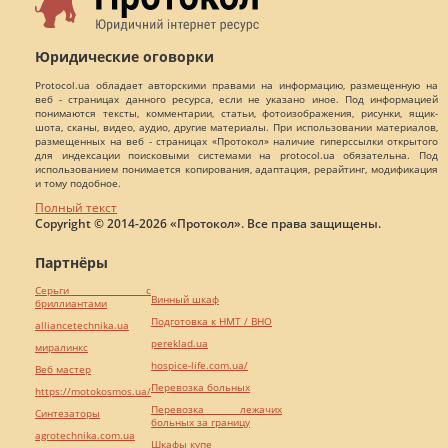
Юридические оговорки
Protocol.ua обладает авторскими правами на информацию, размещенную на
веб - страницах данного ресурса, если не указано иное. Под информацией
понимаются тексты, комментарии, статьи, фотоизображения, рисунки, ящик-
шота, сканы, видео, аудио, другие материалы. При использовании материалов,
размещенных на веб - страницах «Протокол» наличие гиперссылки открытого
для индексации поисковыми системами на protocol.ua обязательна. Под
использованием понимается копирования, адаптация, рерайтинг, модификация
и тому подобное.
Полный текст
Copyright © 2014-2026 «Протокол». Все права защищены.
Партнёры
Серьги с
Винный шкаф
бриллиантами
Подготовка к НМТ / ВНО
alliancetechnika.ua
pereklad.ua
миралинкс
hospice-life.com.ua/
Веб мастер
Перевозка больных
https://motokosmos.ua/
Перевозка лежачих
Синтезаторы
больных за границу
agrotechnika.com.ua
Шкафы купе