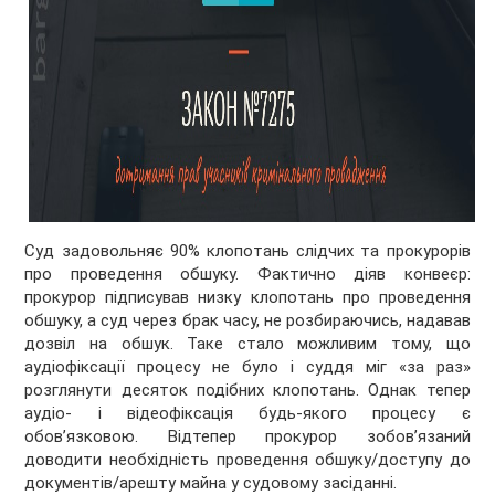
Суд задовольняє 90% клопотань слідчих та прокурорів
про проведення обшуку. Фактично діяв конвеєр:
прокурор підписував низку клопотань про проведення
обшуку, а суд через брак часу, не розбираючись, надавав
дозвіл на обшук. Таке стало можливим тому, що
аудіофіксації процесу не було і суддя міг «за раз»
розглянути десяток подібних клопотань. Однак тепер
аудіо- і відеофіксація будь-якого процесу є
обов’язковою. Відтепер прокурор зобов’язаний
доводити необхідність проведення обшуку/доступу до
документів/арешту майна у судовому засіданні.