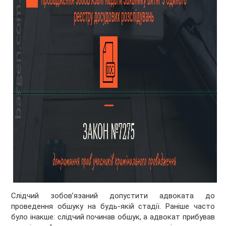
Слідчий зобов’язаний допустити адвоката до
проведення обшуку на будь-якій стадії. Раніше часто
було інакше: слідчий починав обшук, а адвокат прибував