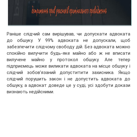
Раніше слідчий сам вирішував, чи допускати адвоката
до обшуку. У 99% адвоката не допускали, щоб
забезпечити слідчому свободу дій. Без адвоката можно
спокійно вилучити будь-яке майно або ж не вписати
вилучене майно у протокол обшуку. Але тепер
підприємець може виликати адвоката на місце обшуку і
слідчий зобов’язаний допуститити захисника. Якщо
слідчий порушить закон і не допустить адвоката до
обшуку, а адвокат доведе це у суді, усі здобути докази
визнають недійсними.