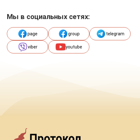
Мы в социальных сетях:
page
group
telegram
viber
youtube